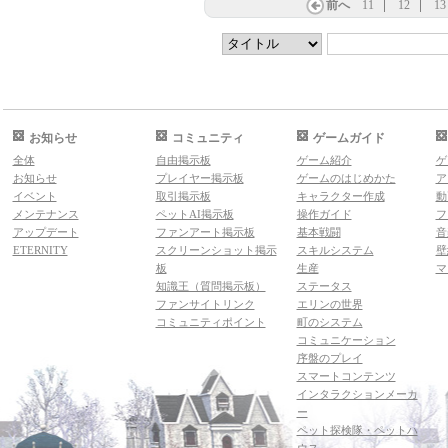
前へ
11
12
13
お知らせ
コミュニティ
ゲームガイド
全体
自由掲示板
ゲーム紹介
ゲ
お知らせ
プレイヤー掲示板
ゲームのはじめかた
ア
イベント
取引掲示板
キャラクター作成
動
メンテナンス
ペットAI掲示板
操作ガイド
フ
アップデート
ファンアート掲示板
基本戦闘
音
ETERNITY
スクリーンショット掲示
スキルシステム
壁
板
生産
マ
知識王（質問掲示板）
ステータス
ファンサイトリンク
エリンの世界
コミュニティポイント
町のシステム
コミュニケーション
序盤のプレイ
スマートコンテンツ
インタラクションメーカ
ー
ペット探検隊・ペットハ