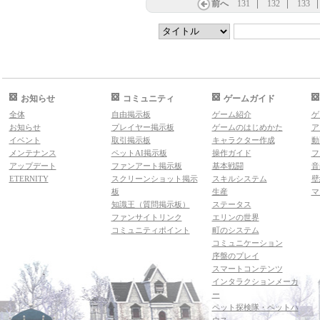
前へ
131
132
133
お知らせ
コミュニティ
ゲームガイド
全体
自由掲示板
ゲーム紹介
ゲ
お知らせ
プレイヤー掲示板
ゲームのはじめかた
ア
イベント
取引掲示板
キャラクター作成
動
メンテナンス
ペットAI掲示板
操作ガイド
フ
アップデート
ファンアート掲示板
基本戦闘
音
ETERNITY
スクリーンショット掲示
スキルシステム
壁
板
生産
マ
知識王（質問掲示板）
ステータス
ファンサイトリンク
エリンの世界
コミュニティポイント
町のシステム
コミュニケーション
序盤のプレイ
スマートコンテンツ
インタラクションメーカ
ー
ペット探検隊・ペットハ