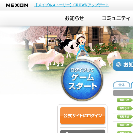
NEXON
【メイプルストーリー】CROWNアップデート