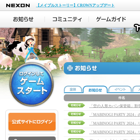
NEXON
【メイプルストーリー】CROWNアップデート
「空の人形カバン保管箱」割
「MABINOGI PARTY 20
「MABINOGI PARTY 20
「MABINOGI PARTY 2