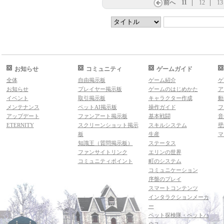
前へ
11
12
13
お知らせ
コミュニティ
ゲームガイド
全体
自由掲示板
ゲーム紹介
ゲ
お知らせ
プレイヤー掲示板
ゲームのはじめかた
ア
イベント
取引掲示板
キャラクター作成
動
メンテナンス
ペットAI掲示板
操作ガイド
フ
アップデート
ファンアート掲示板
基本戦闘
音
ETERNITY
スクリーンショット掲示
スキルシステム
壁
板
生産
マ
知識王（質問掲示板）
ステータス
ファンサイトリンク
エリンの世界
コミュニティポイント
町のシステム
コミュニケーション
序盤のプレイ
スマートコンテンツ
インタラクションメーカ
ー
ペット探検隊・ペットハ