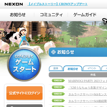
NEXON
【メイプルストーリー】CROWNアップデート
MABINOGI PARTY 20
「GMうなちゅう衣装デザイ
タルラークサーバー6chモン
タルラークサーバー6ch接続