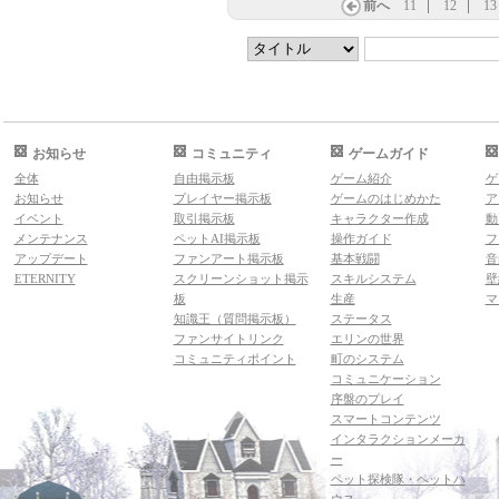
前へ
11
12
13
お知らせ
コミュニティ
ゲームガイド
全体
自由掲示板
ゲーム紹介
ゲ
お知らせ
プレイヤー掲示板
ゲームのはじめかた
ア
イベント
取引掲示板
キャラクター作成
動
メンテナンス
ペットAI掲示板
操作ガイド
フ
アップデート
ファンアート掲示板
基本戦闘
音
ETERNITY
スクリーンショット掲示
スキルシステム
壁
板
生産
マ
知識王（質問掲示板）
ステータス
ファンサイトリンク
エリンの世界
コミュニティポイント
町のシステム
コミュニケーション
序盤のプレイ
スマートコンテンツ
インタラクションメーカ
ー
ペット探検隊・ペットハ