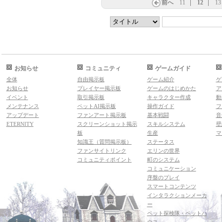
前へ
11
12
13
お知らせ
コミュニティ
ゲームガイド
全体
自由掲示板
ゲーム紹介
ゲ
お知らせ
プレイヤー掲示板
ゲームのはじめかた
ア
イベント
取引掲示板
キャラクター作成
動
メンテナンス
ペットAI掲示板
操作ガイド
フ
アップデート
ファンアート掲示板
基本戦闘
音
ETERNITY
スクリーンショット掲示
スキルシステム
壁
板
生産
マ
知識王（質問掲示板）
ステータス
ファンサイトリンク
エリンの世界
コミュニティポイント
町のシステム
コミュニケーション
序盤のプレイ
スマートコンテンツ
インタラクションメーカ
ー
ペット探検隊・ペットハ