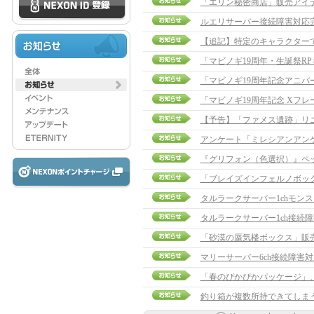
「エリン秘密商店」販売アイ
ルエリサーバー接続障害対応
【追記】特定のキャラクターでログ
「マビノギ19周年・生誕祭R
「マビノギ19周年記念アニバ
「マビノギ19周年記念 Xフ
【予告】「ファメス遺跡」リ
アンケート「ミレシアンアン
『グリフォン（色選択）』ペ
「ブレイズインフェルノボッ
タルラークサーバー1chモン
タルラークサーバー1ch接続
「砂漠の蜃気楼ボックス」販
マリーサーバー6ch接続障害
「春のぴかぴかパッケージ」
釣り箱が複数所持できてしまう問題