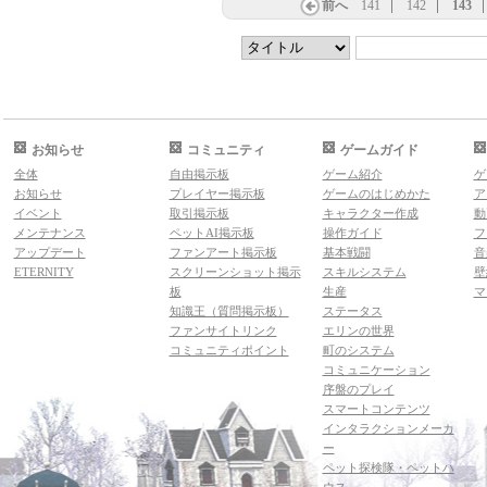
前へ
141
142
143
お知らせ
コミュニティ
ゲームガイド
全体
自由掲示板
ゲーム紹介
ゲ
お知らせ
プレイヤー掲示板
ゲームのはじめかた
ア
イベント
取引掲示板
キャラクター作成
動
メンテナンス
ペットAI掲示板
操作ガイド
フ
アップデート
ファンアート掲示板
基本戦闘
音
ETERNITY
スクリーンショット掲示
スキルシステム
壁
板
生産
マ
知識王（質問掲示板）
ステータス
ファンサイトリンク
エリンの世界
コミュニティポイント
町のシステム
コミュニケーション
序盤のプレイ
スマートコンテンツ
インタラクションメーカ
ー
ペット探検隊・ペットハ