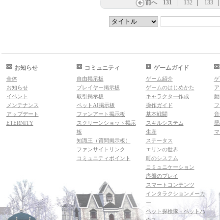
前へ
131
132
133
お知らせ
コミュニティ
ゲームガイド
全体
自由掲示板
ゲーム紹介
ゲ
お知らせ
プレイヤー掲示板
ゲームのはじめかた
ア
イベント
取引掲示板
キャラクター作成
動
メンテナンス
ペットAI掲示板
操作ガイド
フ
アップデート
ファンアート掲示板
基本戦闘
音
ETERNITY
スクリーンショット掲示
スキルシステム
壁
板
生産
マ
知識王（質問掲示板）
ステータス
ファンサイトリンク
エリンの世界
コミュニティポイント
町のシステム
コミュニケーション
序盤のプレイ
スマートコンテンツ
インタラクションメーカ
ー
ペット探検隊・ペットハ