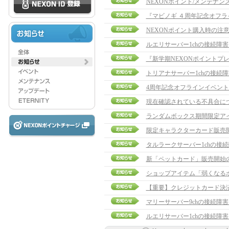
NEXONポイント/メンテナン
『マビノギ ４周年記念オフ
NEXONポイント購入時の注
ルエリサーバー1chの接続障
『新学期NEXONポイントプ
トリアナサーバー1chの接続
4周年記念オフラインイベント
現在確認されている不具合に
ランダムボックス期間限定ア
限定キャラクターカード販売
タルラークサーバー1chの接
新「ペットカード」販売開始
ショップアイテム「弱くなる
【重要】クレジットカード決
マリーサーバー9chの接続障
ルエリサーバー1chの接続障