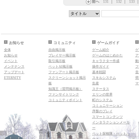
前へ
131
132
133
お知らせ
コミュニティ
ゲームガイド
全体
自由掲示板
ゲーム紹介
ゲ
お知らせ
プレイヤー掲示板
ゲームのはじめかた
ア
イベント
取引掲示板
キャラクター作成
動
メンテナンス
ペットAI掲示板
操作ガイド
フ
アップデート
ファンアート掲示板
基本戦闘
音
ETERNITY
スクリーンショット掲示
スキルシステム
壁
板
生産
マ
知識王（質問掲示板）
ステータス
ファンサイトリンク
エリンの世界
コミュニティポイント
町のシステム
コミュニケーション
序盤のプレイ
スマートコンテンツ
インタラクションメーカ
ー
ペット探検隊・ペットハ