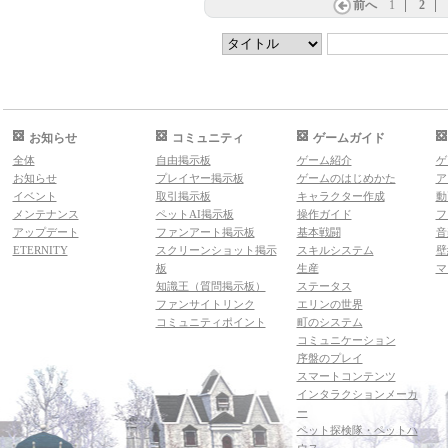
前へ
1
2
お知らせ
コミュニティ
ゲームガイド
全体
自由掲示板
ゲーム紹介
ゲ
お知らせ
プレイヤー掲示板
ゲームのはじめかた
ア
イベント
取引掲示板
キャラクター作成
動
メンテナンス
ペットAI掲示板
操作ガイド
フ
アップデート
ファンアート掲示板
基本戦闘
音
ETERNITY
スクリーンショット掲示
スキルシステム
壁
板
生産
マ
知識王（質問掲示板）
ステータス
ファンサイトリンク
エリンの世界
コミュニティポイント
町のシステム
コミュニケーション
序盤のプレイ
スマートコンテンツ
インタラクションメーカ
ー
ペット探検隊・ペットハ