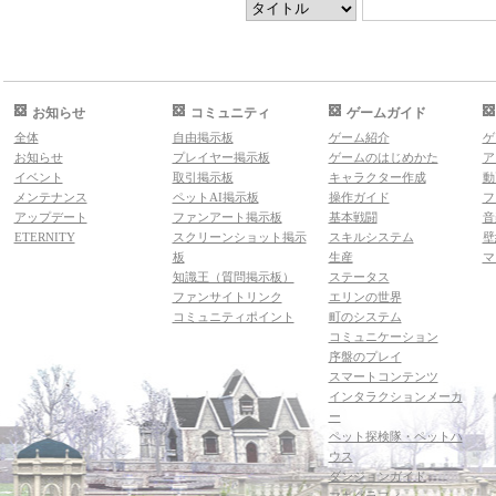
お知らせ
コミュニティ
ゲームガイド
全体
自由掲示板
ゲーム紹介
ゲ
お知らせ
プレイヤー掲示板
ゲームのはじめかた
ア
イベント
取引掲示板
キャラクター作成
動
メンテナンス
ペットAI掲示板
操作ガイド
フ
アップデート
ファンアート掲示板
基本戦闘
音
ETERNITY
スクリーンショット掲示
スキルシステム
壁
板
生産
マ
知識王（質問掲示板）
ステータス
ファンサイトリンク
エリンの世界
コミュニティポイント
町のシステム
コミュニケーション
序盤のプレイ
スマートコンテンツ
インタラクションメーカ
ー
ペット探検隊・ペットハ
ウス
ダンジョンガイド