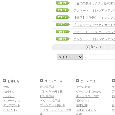
「春の祭典ボックス」販売開
アンケート「ミレシアンアン
「フロンティアヴァンガード
「ヒートビートスクールボッ
アンケート「ミレシアンアン
前へ
1
2
お知らせ
コミュニティ
ゲームガイド
全体
自由掲示板
ゲーム紹介
ゲ
お知らせ
プレイヤー掲示板
ゲームのはじめかた
ア
イベント
取引掲示板
キャラクター作成
動
メンテナンス
ペットAI掲示板
操作ガイド
フ
アップデート
ファンアート掲示板
基本戦闘
音
ETERNITY
スクリーンショット掲示
スキルシステム
壁
板
生産
マ