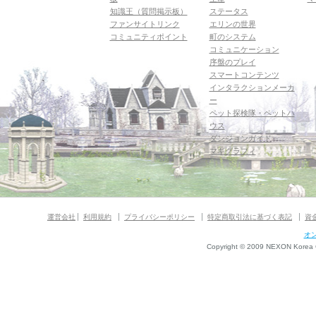
知識王（質問掲示板）
ステータス
ファンサイトリンク
エリンの世界
コミュニティポイント
町のシステム
コミュニケーション
序盤のプレイ
スマートコンテンツ
インタラクションメーカ
ー
ペット探検隊・ペットハ
ウス
ダンジョンガイド
マギグラフィ
運営会社
利用規約
プライバシーポリシー
特定商取引法に基づく表記
資
オ
Copyright © 2009 NEXON Korea Co