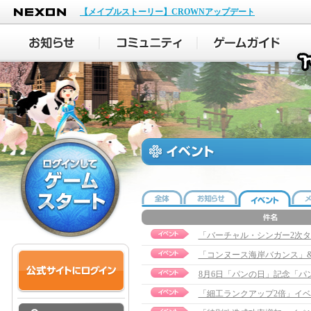
NEXON
【メイプルストーリー】CROWNアップデート
「バーチャル・シンガー2次
「コンヌース海岸バカンス」&
8月6日「パンの日」記念「
「細工ランクアップ2倍」イ