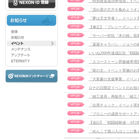
「特別改造成功率増加」イベ
「流れ星の欠片を集めようオ
「夢は天文学者！」イベント
【修正】「プレシーズン」イベント
「サーバー対抗『木の枝』収集
「薬屋キャラバン・ジョーの
いいね2000件達成記念「戦
「エコーストーン昇級確率増
「龍の主」イベント実施のお知
「大富豪の支援事業」イベン
ロナの日限定イベントのお知
「細工道具」再販売と「細工
「出席チェック」イベント実
「ブロニーの成長サポートア
【追記】「戦闘経験値・AP2倍」
「めんこで遊ぶ人はここに集ま