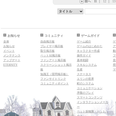
前へ
11
12
13
お知らせ
コミュニティ
ゲームガイド
全体
自由掲示板
ゲーム紹介
ゲ
お知らせ
プレイヤー掲示板
ゲームのはじめかた
ア
イベント
取引掲示板
キャラクター作成
動
メンテナンス
ペットAI掲示板
操作ガイド
フ
アップデート
ファンアート掲示板
基本戦闘
音
ETERNITY
スクリーンショット掲示
スキルシステム
壁
板
生産
マ
知識王（質問掲示板）
ステータス
ファンサイトリンク
エリンの世界
コミュニティポイント
町のシステム
コミュニケーション
序盤のプレイ
スマートコンテンツ
インタラクションメーカ
ー
ペット探検隊・ペットハ