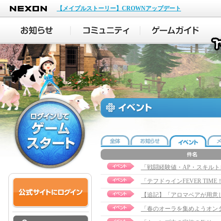
NEXON
【メイプルストーリー】CROWNアップデート
「戦闘経験値・AP・スキルト
「テフドゥインFEVER TI
「春のオーラを集めようオン