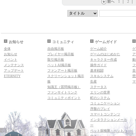
前へ
1
2
お知らせ
コミュニティ
ゲームガイド
全体
自由掲示板
ゲーム紹介
ゲ
お知らせ
プレイヤー掲示板
ゲームのはじめかた
ア
イベント
取引掲示板
キャラクター作成
動
メンテナンス
ペットAI掲示板
操作ガイド
フ
アップデート
ファンアート掲示板
基本戦闘
音
ETERNITY
スクリーンショット掲示
スキルシステム
壁
板
生産
マ
知識王（質問掲示板）
ステータス
ファンサイトリンク
エリンの世界
コミュニティポイント
町のシステム
コミュニケーション
序盤のプレイ
スマートコンテンツ
インタラクションメーカ
ー
ペット探検隊・ペットハ