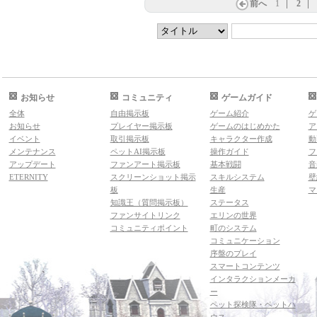
前へ
1
2
お知らせ
コミュニティ
ゲームガイド
全体
自由掲示板
ゲーム紹介
ゲ
お知らせ
プレイヤー掲示板
ゲームのはじめかた
ア
イベント
取引掲示板
キャラクター作成
動
メンテナンス
ペットAI掲示板
操作ガイド
フ
アップデート
ファンアート掲示板
基本戦闘
音
ETERNITY
スクリーンショット掲示
スキルシステム
壁
板
生産
マ
知識王（質問掲示板）
ステータス
ファンサイトリンク
エリンの世界
コミュニティポイント
町のシステム
コミュニケーション
序盤のプレイ
スマートコンテンツ
インタラクションメーカ
ー
ペット探検隊・ペットハ