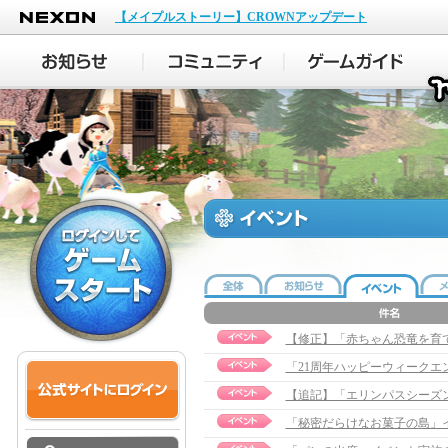
NEXON
【メイプルストーリー】CROWNアップデート
【修正】「赤ちゃん恐竜を育てよう
「21周年ハッピーウィークエ
【追記】「エリンパスシーズン２」
「秘密だらけなお菓子の島」