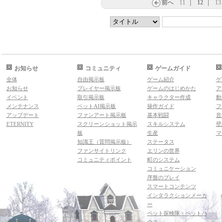
前へ
11
12
13
お知らせ
コミュニティ
ゲームガイド
全体
自由掲示板
ゲーム紹介
ゲ
お知らせ
プレイヤー掲示板
ゲームのはじめかた
ア
イベント
取引掲示板
キャラクター作成
動
メンテナンス
ペットAI掲示板
操作ガイド
フ
アップデート
ファンアート掲示板
基本戦闘
音
ETERNITY
スクリーンショット掲示
スキルシステム
壁
板
生産
マ
知識王（質問掲示板）
ステータス
ファンサイトリンク
エリンの世界
コミュニティポイント
町のシステム
コミュニケーション
序盤のプレイ
スマートコンテンツ
インタラクションメーカ
ー
ペット探検隊・ペットハ