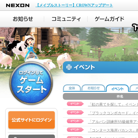
NEXON
【メイプルストーリー】CROWNアップデート
「虹の果てを探して」イベント実施の
「ブラックコンボカード」イ
「アルバン訓練所SS級確率
「コンヌース海岸バカンス」&