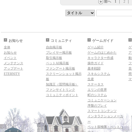
前へ
1
2
お知らせ
コミュニティ
ゲームガイド
全体
自由掲示板
ゲーム紹介
ゲ
お知らせ
プレイヤー掲示板
ゲームのはじめかた
ア
イベント
取引掲示板
キャラクター作成
動
メンテナンス
ペットAI掲示板
操作ガイド
フ
アップデート
ファンアート掲示板
基本戦闘
音
ETERNITY
スクリーンショット掲示
スキルシステム
壁
板
生産
マ
知識王（質問掲示板）
ステータス
ファンサイトリンク
エリンの世界
コミュニティポイント
町のシステム
コミュニケーション
序盤のプレイ
スマートコンテンツ
インタラクションメーカ
ー
ペット探検隊・ペットハ