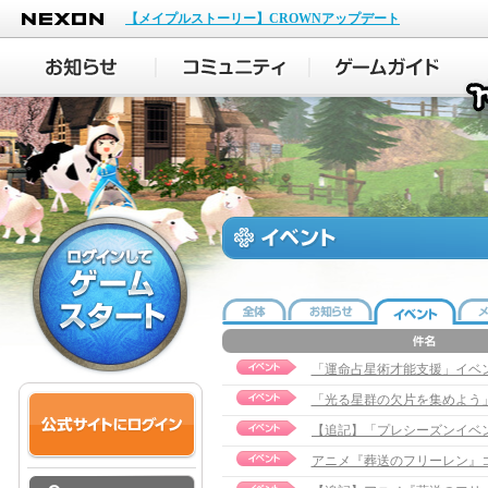
NEXON
【メイプルストーリー】CROWNアップデート
「運命占星術才能支援」イベ
「光る星群の欠片を集めよう
アニメ『葬送のフリーレン』