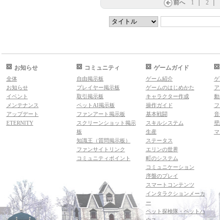
前へ
1
2
お知らせ
コミュニティ
ゲームガイド
全体
自由掲示板
ゲーム紹介
ゲ
お知らせ
プレイヤー掲示板
ゲームのはじめかた
ア
イベント
取引掲示板
キャラクター作成
動
メンテナンス
ペットAI掲示板
操作ガイド
フ
アップデート
ファンアート掲示板
基本戦闘
音
ETERNITY
スクリーンショット掲示
スキルシステム
壁
板
生産
マ
知識王（質問掲示板）
ステータス
ファンサイトリンク
エリンの世界
コミュニティポイント
町のシステム
コミュニケーション
序盤のプレイ
スマートコンテンツ
インタラクションメーカ
ー
ペット探検隊・ペットハ