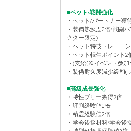
■ペット/戦闘強化
・ペット/パートナー獲
・装備熟練度2倍/戦闘
クター限定)
・ペット特技トレーニン
・ペット転生ポイント2
ト)支給(※イベント参加
・装備耐久度減少緩和(
■高級成長強化
・特性ブリー獲得2倍
・評判経験値2倍
・精霊経験値2倍
・学会後援材料/学会後