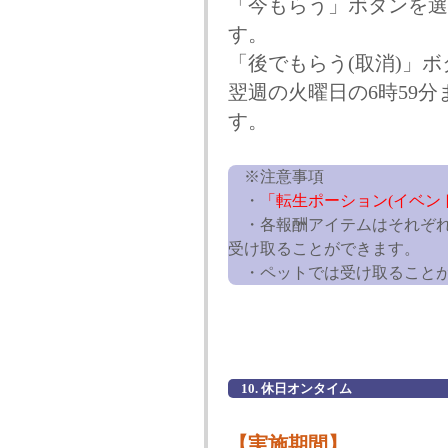
「今もらう」ボタンを選
す。
「後でもらう(取消)」
翌週の火曜日の6時59
す。
※注意事項
・
「転生ポーション(イベン
・各報酬アイテムはそれぞれ毎
受け取ることができます。
・ペットでは受け取ることが
10. 休日オンタイム
【実施期間】