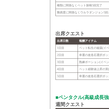
種類に関係なくペット探検5回完了
難易度に関係なくウルラダンジョン5回
出席クエスト
出席日数
報酬アイテム
1日目
ペット転生の秘薬(イベ
2日目
幸運の改造石選択ボッ
3日目
熟練ポーション(イベン
4日目
ペット経験値上昇の実(50
5日目
幸運の改造石選択ボッ
■ペンタクル(高級成長強
週間クエスト