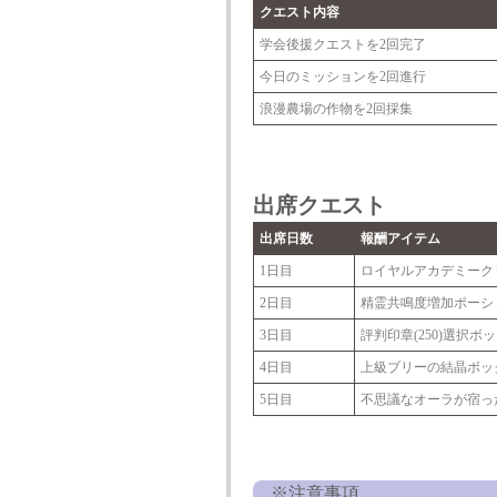
クエスト内容
学会後援クエストを2回完了
今日のミッションを2回進行
浪漫農場の作物を2回採集
出席クエスト
出席日数
報酬アイテム
1日目
ロイヤルアカデミークリ
2日目
精霊共鳴度増加ポーション
3日目
評判印章(250)選択ボッ
4日目
上級ブリーの結晶ボッ
5日目
不思議なオーラが宿った
※注意事項