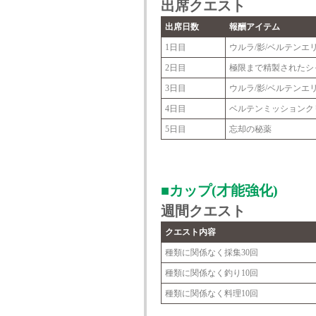
出席クエスト
出席日数
報酬アイテム
1日目
ウルラ/影/ベルテンエ
2日目
極限まで精製されたシ
3日目
ウルラ/影/ベルテンエ
4日目
ベルテンミッションクリ
5日目
忘却の秘薬
■カップ(才能強化)
週間クエスト
クエスト内容
種類に関係なく採集30回
種類に関係なく釣り10回
種類に関係なく料理10回