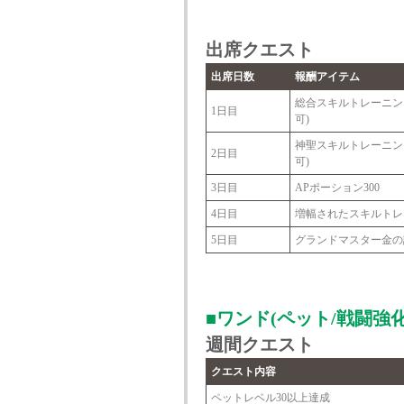
出席クエスト
出席日数
報酬アイテム
総合スキルトレーニング
1日目
可)
神聖スキルトレーニング
2日目
可)
3日目
APポーション300
4日目
増幅されたスキルトレー
5日目
グランドマスター金の
■ワンド(ペット/戦闘強化
週間クエスト
クエスト内容
ペットレベル30以上達成