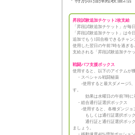
・特別班指揮経験値2倍
昇段試験追加チケット2枚支給
「昇段試験追加チケット」が毎日
「昇段試験追加チケット」は今日
追加でもう1回合格できるチャン
使用した翌日の午前7時を過ぎる
支給される「昇段試験追加チケッ
戦闘バフ支援ボックス
使用すると、以下のアイテムが
・スペシャル戦闘秘薬
‐使用すると最大ダメージ5、魔
す。
効果は水曜日の午前7時に初
・総合通行証選択ボックス
‐使用すると、各種ダンジョン
もしくは通行証選択ボックス
通行証と通行証選択ボックス
ましょう。
・移動速度40%増加ポーション(