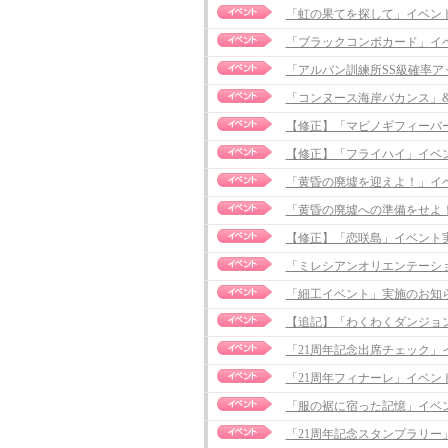
「虹の果てを探して」イベント実施の
「ブラックコンボカード」イ
「アルバン訓練所SS級確率
「コンヌース海岸バカンス」&
【修正】「マビノギフィーバーシー
【修正】「フライハイ」イベント実施
「黄昏の廃墟を迎えよ！」イ
「黄昏の廃墟への準備をせよ
【修正】「恋咲島」イベント実施のお
「ミレシアンオリエンテーシ
「細工イベント」実施のお知
【追記】「わくわくダンジョン」イ
「21周年記念出席チェック」
「21周年フィナーレ」イベン
「服の裾に宿った記憶」イベ
「21周年記念スタンプラリー