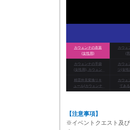
カウェンナの衣装
カウェ
(女性用)
(
カウェンナの手袋
カウェ
(女性用), カウェン
ツ(女性
ナの手袋(男性用)
ンナの
精霊外見変換リキ
カウェ
ュール(カウェンナ
てある
の能力)
【注意事項】
※イベントクエスト及び