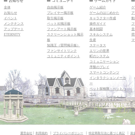
お知らせ
コミュニティ
ゲームガイド
全体
自由掲示板
ゲーム紹介
ゲ
お知らせ
プレイヤー掲示板
ゲームのはじめかた
ア
イベント
取引掲示板
キャラクター作成
動
メンテナンス
ペットAI掲示板
操作ガイド
フ
アップデート
ファンアート掲示板
基本戦闘
音
ETERNITY
スクリーンショット掲示
スキルシステム
壁
板
生産
マ
知識王（質問掲示板）
ステータス
ファンサイトリンク
エリンの世界
コミュニティポイント
町のシステム
コミュニケーション
序盤のプレイ
スマートコンテンツ
インタラクションメーカ
ー
ペット探検隊・ペットハ
ウス
ダンジョンガイド
マギグラフィ
運営会社
利用規約
プライバシーポリシー
特定商取引法に基づく表記
資