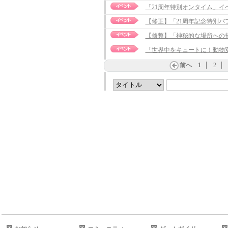
「21周年特別オンタイム」イ
【修正】「21周年記念特別バフ」イ
【修整】「神秘的な場所への招待」
「世界中をキュートに！動物
前へ
1
2