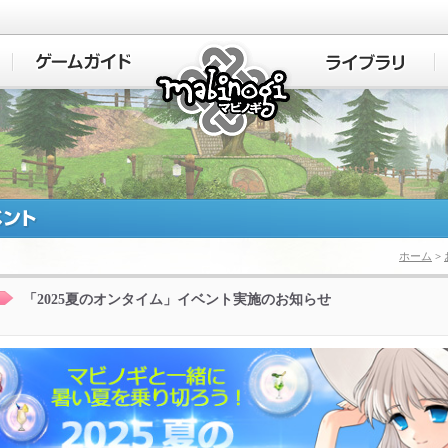
マビノギ
ホーム
>
「2025夏のオンタイム」イベント実施のお知らせ