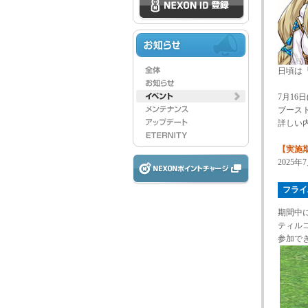
日頃は
7月16
ブース
詳しい
【実施
2025
フライ
期間中
ティル
参加で