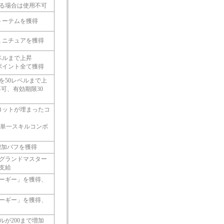
ある場合は使用不可
トーテムを獲得
ミニチュアを獲得
ベルまで上昇
ポイント全て獲得
を50レベルまで上
可、有効期限30
ロットが埋まったコ
る単一スキルコンボ
増加バフを獲得
グランドマスター
支給
ーギー」を獲得、
ーギー」を獲得、
が200まで増加