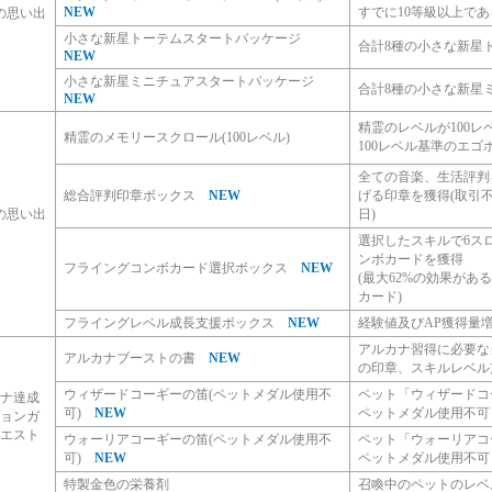
NEW
すでに10等級以上で
の思い出
小さな新星トーテムスタートパッケージ
合計8種の小さな新星
NEW
小さな新星ミニチュアスタートパッケージ
合計8種の小さな新星
NEW
精霊のレベルが100レ
精霊のメモリースクロール(100レベル)
100レベル基準のエゴ
全ての音楽、生活評判
総合評判印章ボックス
NEW
げる印章を獲得(取引不
の思い出
日)
選択したスキルで6ス
ンボカードを獲得
フライングコンボカード選択ボックス
NEW
(最大62%の効果があ
カード)
フライングレベル成長支援ボックス
NEW
経験値及びAP獲得量
アルカナ習得に必要な
アルカナブーストの書
NEW
の印章、スキルレベル
ウィザードコーギーの笛(ペットメダル使用不
ペット「ウィザードコ
ナ達成
可)
NEW
ペットメダル使用不可
ョンガ
エスト
ウォーリアコーギーの笛(ペットメダル使用不
ペット「ウォーリアコ
可)
NEW
ペットメダル使用不可
特製金色の栄養剤
召喚中のペットのレベル