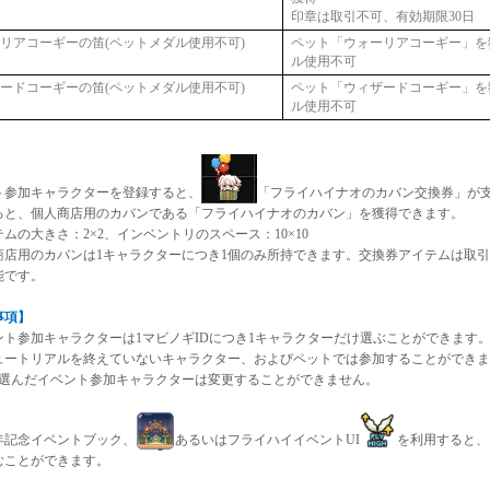
印章は取引不可、有効期限30日
リアコーギーの笛(ペットメダル使用不可)
ペット「ウォーリアコーギー」を
ル使用不可
ードコーギーの笛(ペットメダル使用不可)
ペット「ウィザードコーギー」を
ル使用不可
ト参加キャラクターを登録すると、
「フライハイナオのカバン交換券」が
ると、個人商店用のカバンである「フライハイナオのカバン」を獲得できます。
ムの大きさ：2×2、インベントリのスペース：10×10
商店用のカバンは1キャラクターにつき1個のみ所持できます。交換券アイテムは取
能です。
事項】
ント参加キャラクターは1マビノギIDにつき1キャラクターだけ選ぶことができます
トリアルを終えていないキャラクター、およびペットでは参加することができま
んだイベント参加キャラクターは変更することができません。
周年記念イベントブック、
あるいはフライハイイベントUI
を利用すると、
むことができます。