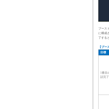
ブース
に構成
了する
【ブー
目標
1番目
話完了