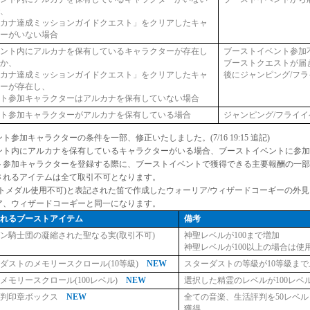
で、
ルカナ達成ミッションガイドクエスト」をクリアしたキャ
ターがいない場合
ウント内にアルカナを保有しているキャラクターが存在し
ブーストイベント参加
るか、
ブーストクエストが届
ルカナ達成ミッションガイドクエスト」をクリアしたキャ
後にジャンピング/フ
ターが存在し、
ント参加キャラクターはアルカナを保有していない場合
ント参加キャラクターがアルカナを保有している場合
ジャンピング/フライ
ト参加キャラクターの条件を一部、修正いたしました。(7/16 19:15 追記)
ント内にアルカナを保有しているキャラクターがいる場合、ブーストイベントに参加
ト参加キャラクターを登録する際に、ブーストイベントで獲得できる主要報酬の一部
されるアイテムは全て取引不可となります。
ットメダル使用不可)と表記された笛で作成したウォーリア/ウィザードコーギーの外
ア、ウィザードコーギーと同一になります。
されるブーストアイテム
備考
ン騎士団の凝縮された聖なる実(取引不可)
神聖レベルが100まで増加
神聖レベルが100以上の場合は使
ダストのメモリースクロール(10等級)
NEW
スターダストの等級が10等級まで
メモリースクロール(100レベル)
NEW
選択した精霊のレベルが100レベ
評判印章ボックス
NEW
全ての音楽、生活評判を50レベ
獲得