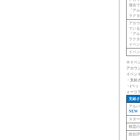
場合
「ア
ラク
アカ
てい
「ア
ラク
イベ
イベ
※イベン
アカウ
イベン
・支給
・(ペ
ォーリ
支給
アルバ
NEW
スター
精霊の
総合