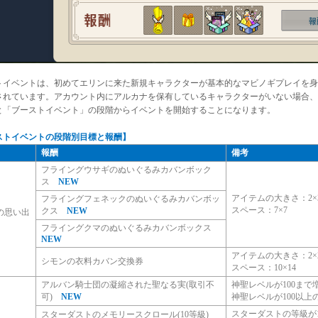
トイベントは、初めてエリンに来た新規キャラクターが基本的なマビノギプレイを身
されています。アカウント内にアルカナを保有しているキャラクターがいない場合、
と「ブーストイベント」の段階からイベントを開始することになります。
ストイベントの段階別目標と報酬】
報酬
備考
フライングウサギのぬいぐるみカバンボック
ス
NEW
アイテムの大きさ：2
フライングフェネックのぬいぐるみカバンボッ
スペース：7×7
クス
NEW
の思い出
フライングクマのぬいぐるみカバンボックス
NEW
アイテムの大きさ：2
シモンの衣料カバン交換券
スペース：10×14
アルバン騎士団の凝縮された聖なる実(取引不
神聖レベルが100まで
可)
NEW
神聖レベルが100以上
スターダストの等級が
スターダストのメモリースクロール(10等級)