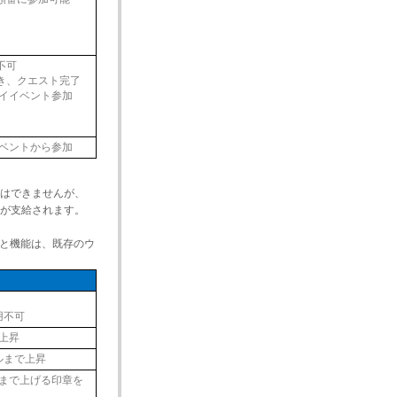
不可
き、クエスト完了
ライイベント参加
イベントから参加
はできませんが、
が支給されます。
見と機能は、既存のウ
用不可
上昇
ルまで上昇
ルまで上げる印章を