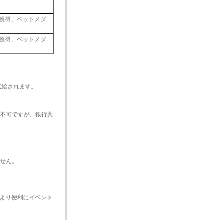
獲得、ペットメダ
獲得、ペットメダ
支給されます。
引不可ですが、銀行共
。
せん。
より便利にイベント