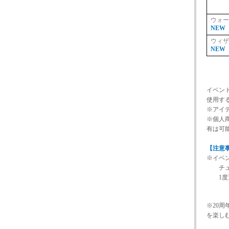
ウォー
NEW
ウィザ
NEW
イベン
使用す
※アイテ
※個人
有は可
【注意
※イベ
チュー
1度選
※20
を楽し