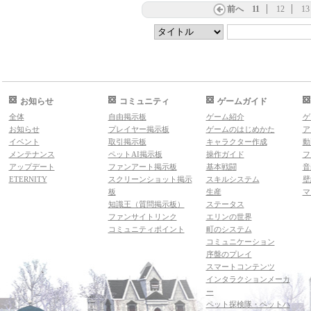
前へ
11
12
13
お知らせ
コミュニティ
ゲームガイド
全体
自由掲示板
ゲーム紹介
ゲ
お知らせ
プレイヤー掲示板
ゲームのはじめかた
ア
イベント
取引掲示板
キャラクター作成
動
メンテナンス
ペットAI掲示板
操作ガイド
フ
アップデート
ファンアート掲示板
基本戦闘
音
ETERNITY
スクリーンショット掲示
スキルシステム
壁
板
生産
マ
知識王（質問掲示板）
ステータス
ファンサイトリンク
エリンの世界
コミュニティポイント
町のシステム
コミュニケーション
序盤のプレイ
スマートコンテンツ
インタラクションメーカ
ー
ペット探検隊・ペットハ