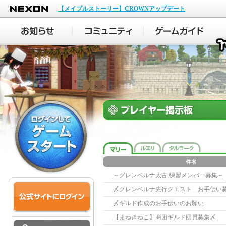
NEXON
【メイプルストーリー】CROWNアップデート
～グレンベルナ太古 練習メンバー募集～
〆グレンベルナ先行クエスト お手伝い
〆ギルド作成のお手伝いのお願い
【まねきねこ】商団ギルド団員募集〆