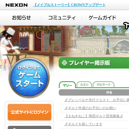
NEXON
【メイプルストーリー】CROWNアップデート
〆グレンベルナ先行クエスト お手伝い
〆ギルド作成のお手伝いのお願い
【まねきねこ】商団ギルド団員募集〆
〆ギルドを探しています