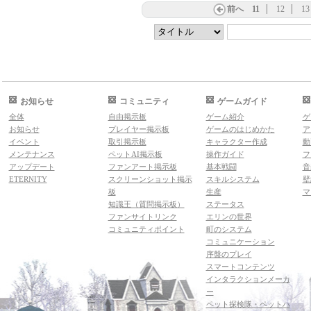
前へ
11
12
13
お知らせ
コミュニティ
ゲームガイド
全体
自由掲示板
ゲーム紹介
ゲ
お知らせ
プレイヤー掲示板
ゲームのはじめかた
ア
イベント
取引掲示板
キャラクター作成
動
メンテナンス
ペットAI掲示板
操作ガイド
フ
アップデート
ファンアート掲示板
基本戦闘
音
ETERNITY
スクリーンショット掲示
スキルシステム
壁
板
生産
マ
知識王（質問掲示板）
ステータス
ファンサイトリンク
エリンの世界
コミュニティポイント
町のシステム
コミュニケーション
序盤のプレイ
スマートコンテンツ
インタラクションメーカ
ー
ペット探検隊・ペットハ