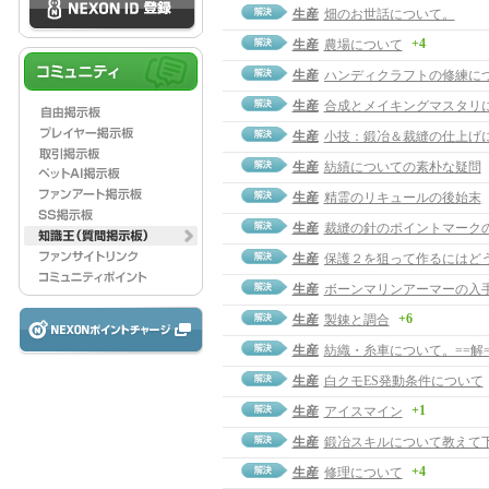
生産
畑のお世話について。
+4
生産
農場について
生産
ハンディクラフトの修練に
生産
合成とメイキングマスタリ
生産
小技：鍛冶＆裁縫の仕上げ
生産
紡績についての素朴な疑問
生産
精霊のリキュールの後始末
生産
裁縫の針のポイントマーク
生産
保護２を狙って作るにはど
生産
ボーンマリンアーマーの入
+6
生産
製錬と調合
生産
紡織・糸車について。==解=
生産
白クモES発動条件について
+1
生産
アイスマイン
生産
鍛冶スキルについて教えて
+4
生産
修理について