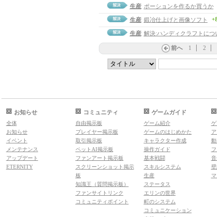
生産
ポーションを作るか買うか
+
生産
鍛冶仕上げと画像ソフト
生産
解決:ハンディクラフトにつ
前へ
1
2
お知らせ
コミュニティ
ゲームガイド
全体
自由掲示板
ゲーム紹介
ゲ
お知らせ
プレイヤー掲示板
ゲームのはじめかた
ア
イベント
取引掲示板
キャラクター作成
動
メンテナンス
ペットAI掲示板
操作ガイド
フ
アップデート
ファンアート掲示板
基本戦闘
音
ETERNITY
スクリーンショット掲示
スキルシステム
壁
板
生産
マ
知識王（質問掲示板）
ステータス
ファンサイトリンク
エリンの世界
コミュニティポイント
町のシステム
コミュニケーション