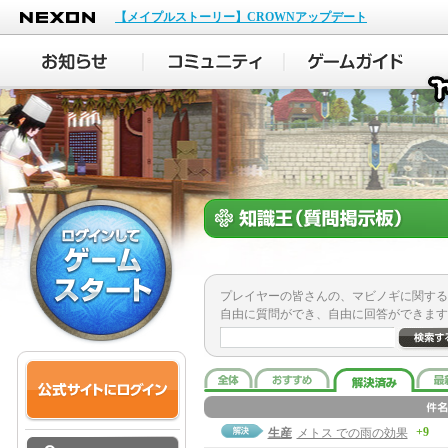
NEXON
【メイプルストーリー】CROWNアップデート
プレイヤーの皆さんの、マビノギに関する
自由に質問ができ、自由に回答ができます
+9
生産
メトス での雨の効果