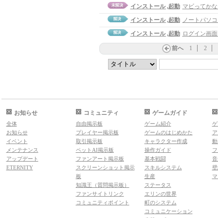
インストール ,起動
マビってかな
インストール ,起動
ノートパソコ
インストール ,起動
ログイン画面
前へ
1
2
お知らせ
コミュニティ
ゲームガイド
全体
自由掲示板
ゲーム紹介
ゲ
お知らせ
プレイヤー掲示板
ゲームのはじめかた
ア
イベント
取引掲示板
キャラクター作成
動
メンテナンス
ペットAI掲示板
操作ガイド
フ
アップデート
ファンアート掲示板
基本戦闘
音
ETERNITY
スクリーンショット掲示
スキルシステム
壁
板
生産
マ
知識王（質問掲示板）
ステータス
ファンサイトリンク
エリンの世界
コミュニティポイント
町のシステム
コミュニケーション