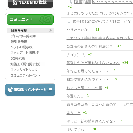
+2
まじめにやってただけに、かなりムカつ
[返事]まじめにやってただけに、かな
+11
やりたっかな…
アカウント譲渡等の書き込みをされる方
+37
当選者の皆さんの年齢層は？
(*´ω`)σ)´д`*)
+7
+24
落選したけど落ち込まない人々へ
+9
落ちたと思ってたら・・・
+39
初ｽﾚの書き込みです・・・
+8
ちょっと気になった事
+3
落選した;;
悲喜コモゴモ ココハお茶の間 in中
+1
思うこと
+4
やっと、皆の熱も冷めたかな？
+20
凄いですね。