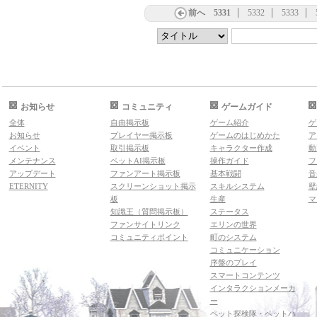
前へ
5331
5332
5333
お知らせ
コミュニティ
ゲームガイド
全体
自由掲示板
ゲーム紹介
ゲ
お知らせ
プレイヤー掲示板
ゲームのはじめかた
ア
イベント
取引掲示板
キャラクター作成
動
メンテナンス
ペットAI掲示板
操作ガイド
フ
アップデート
ファンアート掲示板
基本戦闘
音
ETERNITY
スクリーンショット掲示
スキルシステム
壁
板
生産
マ
知識王（質問掲示板）
ステータス
ファンサイトリンク
エリンの世界
コミュニティポイント
町のシステム
コミュニケーション
序盤のプレイ
スマートコンテンツ
インタラクションメーカ
ー
ペット探検隊・ペットハ