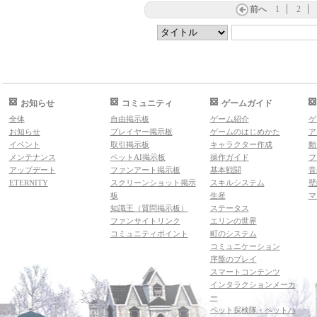
前へ
1
2
お知らせ
コミュニティ
ゲームガイド
全体
自由掲示板
ゲーム紹介
ゲ
お知らせ
プレイヤー掲示板
ゲームのはじめかた
ア
イベント
取引掲示板
キャラクター作成
動
メンテナンス
ペットAI掲示板
操作ガイド
フ
アップデート
ファンアート掲示板
基本戦闘
音
ETERNITY
スクリーンショット掲示
スキルシステム
壁
板
生産
マ
知識王（質問掲示板）
ステータス
ファンサイトリンク
エリンの世界
コミュニティポイント
町のシステム
コミュニケーション
序盤のプレイ
スマートコンテンツ
インタラクションメーカ
ー
ペット探検隊・ペットハ