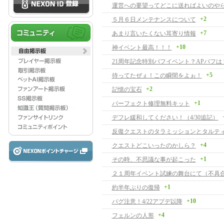
運営への要望ってどこに送ればよいのや
+2
５月６日メンテナンスについて
+7
あまり言いたくない耳寄り情報
+10
神イベント最高！！！
21周年記念特別バフイベント？APバフは
+5
待ってたぜぇ！この瞬間をよぉ！
+2
記憶の宝石
+1
パーフェクト修理無料キット
デフレ緩和してください！（4/30追記）
+4
クエストどこいったのかしら？
+1
その時、不思議な事が起こった
２１周年イベント試練の舞台にて（不具
+1
約半年ぶりの復帰
+10
バグ注意！4/22アプデ以降
+4
フェルンの人形