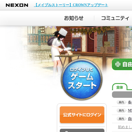
NEXON
【メイプルストーリー】CROWNアップデート
各
M
自
初めまし