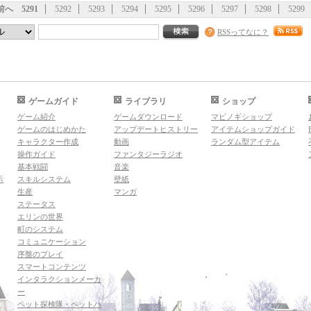
前へ
5291
5292
5293
5294
5295
5296
5297
5298
5299
RSSってなに？
ゲームガイド
ライブラリ
ショップ
ゲーム紹介
ゲームダウンロード
マビノギショップ
ゲームのはじめかた
アップデートヒストリー
アイテムショップガイド
キャラクター作成
動画
ランダム型アイテム
操作ガイド
ファンタジーラジオ
基本戦闘
音楽
示
スキルシステム
壁紙
生産
マンガ
ステータス
エリンの世界
町のシステム
コミュニケーション
序盤のプレイ
スマートコンテンツ
インタラクションメーカ
ー
ペット探検隊・ペットハ