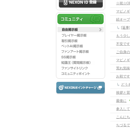
☆祝☆O
マビノギ
続オープ
[返
もう少し
不安です
ご自身の
マビノギ
荒れ気味
お初です
どう
挨拶と質
最後に
参入して
こんにち
ちづるで