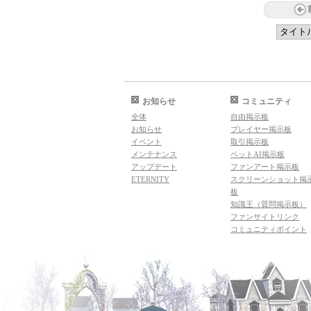
お知らせ
コミュニティ
全体
自由掲示板
お知らせ
プレイヤー掲示板
イベント
取引掲示板
メンテナンス
ペットAI掲示板
アップデート
ファンアート掲示板
ETERNITY
スクリーンショット掲
板
知識王（質問掲示板）
ファンサイトリンク
コミュニティポイント