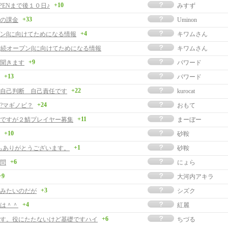
+10
PENまで後１０日♪
みすず
+33
の課金
Uminon
+4
ンβに向けてためになる情報
キワムさん
事]続オープンβに向けてためになる情報
キワムさん
+9
聞きます
パワード
+13
パワード
+22
自己判断 自己責任です
kurocat
+24
?マギノビ？
おもて
+11
ですが２鯖プレイヤー募集
まーぼー
+10
砂鞍
+1
もありがとうございます。
砂鞍
+6
問
にょら
+9
大河内アキラ
+3
みたいのだが
シズク
+4
は＾＾
紅麗
+6
す。役にたたないけど基礎ですハイ
ちづる