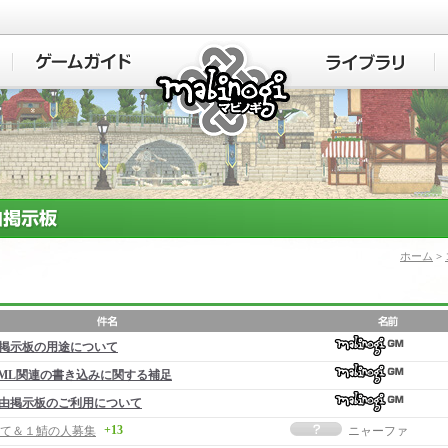
マビノギ
ホーム
>
掲示板の用途について
ML関連の書き込みに関する補足
由掲示板のご利用について
+13
て＆１鯖の人募集
ニャーファ