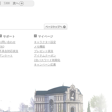
5300
次へ
ページトップへ
サポート
マイページ
お問い合わせ
キャラクター設定
FAQ
メモ機能
不具合対応状況
プレゼント状況
アンケート
アイテムクーポン
2次パスワード初期化
キャンペーン応募