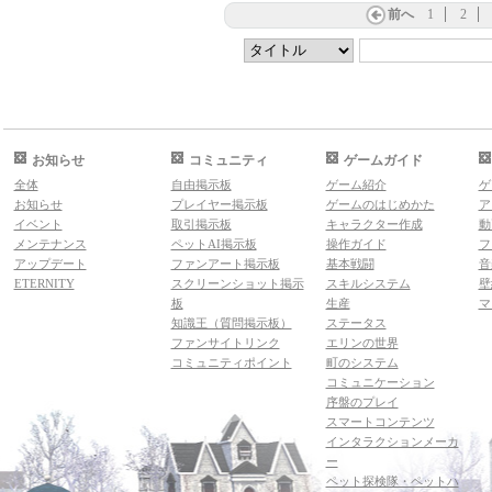
前へ
1
2
お知らせ
コミュニティ
ゲームガイド
全体
自由掲示板
ゲーム紹介
ゲ
お知らせ
プレイヤー掲示板
ゲームのはじめかた
ア
イベント
取引掲示板
キャラクター作成
動
メンテナンス
ペットAI掲示板
操作ガイド
フ
アップデート
ファンアート掲示板
基本戦闘
音
ETERNITY
スクリーンショット掲示
スキルシステム
壁
板
生産
マ
知識王（質問掲示板）
ステータス
ファンサイトリンク
エリンの世界
コミュニティポイント
町のシステム
コミュニケーション
序盤のプレイ
スマートコンテンツ
インタラクションメーカ
ー
ペット探検隊・ペットハ