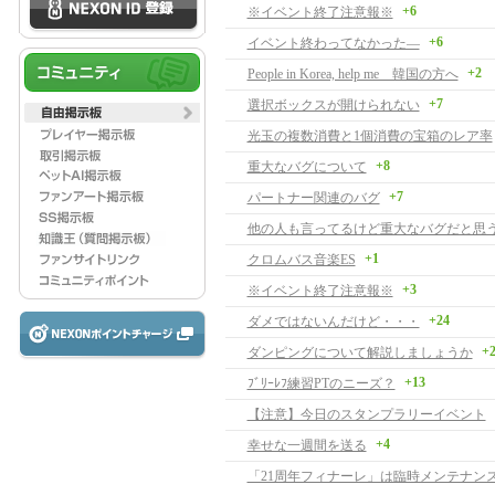
+6
※イベント終了注意報※
+6
イベント終わってなかった―
+2
People in Korea, help me 韓国の方へ
+7
選択ボックスが開けられない
光玉の複数消費と1個消費の宝箱のレア率
+8
重大なバグについて
+7
パートナー関連のバグ
他の人も言ってるけど重大なバグだと思
+1
クロムバス音楽ES
+3
※イベント終了注意報※
+24
ダメではないんだけど・・・
+
ダンピングについて解説しましょうか
+13
ﾌﾞﾘｰﾚﾌ練習PTのニーズ？
【注意】今日のスタンプラリーイベント
+4
幸せな一週間を送る
「21周年フィナーレ」は臨時メンテナン