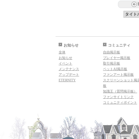
お知らせ
コミュニティ
全体
自由掲示板
お知らせ
プレイヤー掲示板
イベント
取引掲示板
メンテナンス
ペットAI掲示板
アップデート
ファンアート掲示板
ETERNITY
スクリーンショット掲
板
知識王（質問掲示板）
ファンサイトリンク
コミュニティポイント