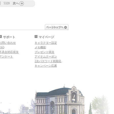
5320
次へ
ページトップへ
サポート
マイページ
お問い合わせ
キャラクター設定
FAQ
メモ機能
不具合対応状況
プレゼント状況
アンケート
アイテムクーポン
2次パスワード初期化
キャンペーン応募