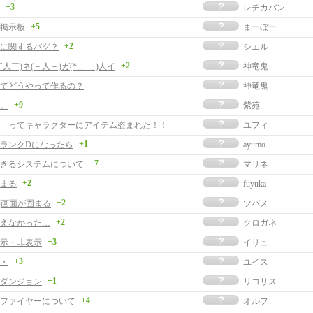
+3
レチカバン
+5
掲示板
まーぼー
+2
に関するバグ？
シエル
+2
人￣)ネ(－人－)ガ(*＿ ＿)人イ
神竜鬼
てどうやって作るの？
神竜鬼
+9
。
紫苑
 ってキャラクターにアイテム盗まれた！！
ユフィ
+1
ランクDになったら
ayumo
+7
きるシステムについて
マリネ
+2
まる
fuyuka
+2
事]画面が固まる
ツバメ
+2
えなかった…
クロガネ
+3
示・非表示
イリュ
+3
・
ユイス
+1
ダンジョン
リコリス
+4
ファイヤーについて
オルフ