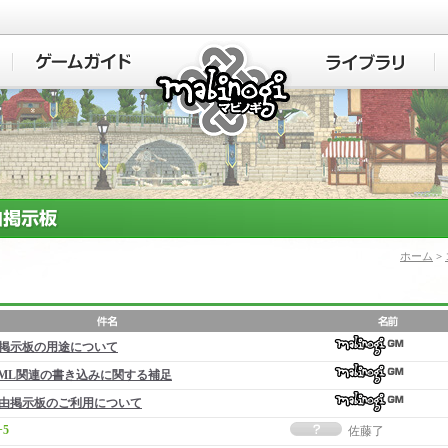
マビノギ
ホーム
>
掲示板の用途について
ML関連の書き込みに関する補足
由掲示板のご利用について
+5
佐藤了