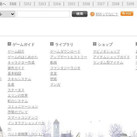
前へ
5311
5312
5313
5314
5315
5316
5317
5318
5319
RSSってなに？
ゲームガイド
ライブラリ
ショップ
ゲーム紹介
ゲームダウンロード
マビノギショップ
ゲームのはじめかた
アップデートヒストリー
アイテムショップガイド
キャラクター作成
動画
ランダム型アイテム
操作ガイド
ファンタジーラジオ
基本戦闘
音楽
示
スキルシステム
壁紙
生産
マンガ
ステータス
エリンの世界
町のシステム
コミュニケーション
序盤のプレイ
スマートコンテンツ
インタラクションメーカ
ー
ペット探検隊・ペットハ