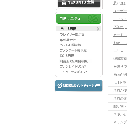
思い直し
ユーザー
チャット
応答オ(￣
カードっ
おかしい
エリス
楽器演奏
横殴りで
画面が固
[返
名前が使
名前の表
贈り物・
スキルと
キャンプ