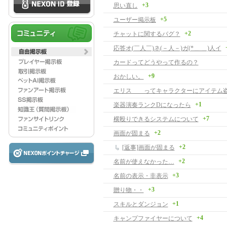
+3
思い直し
+5
ユーザー掲示板
+2
チャットに関するバグ？
応答オ(￣人￣)ネ(－人－)ガ(*＿ ＿)人イ
カードってどうやって作るの？
+9
おかしい。
エリス ってキャラクターにアイテム
+1
楽器演奏ランクDになったら
+7
横殴りできるシステムについて
+2
画面が固まる
+2
[返事]画面が固まる
+2
名前が使えなかった…
+3
名前の表示・非表示
+3
贈り物・・
+1
スキルとダンジョン
+4
キャンプファイヤーについて