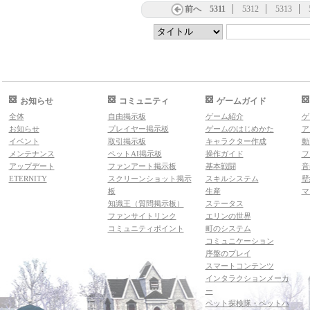
前へ
5311
5312
5313
お知らせ
コミュニティ
ゲームガイド
全体
自由掲示板
ゲーム紹介
ゲ
お知らせ
プレイヤー掲示板
ゲームのはじめかた
ア
イベント
取引掲示板
キャラクター作成
動
メンテナンス
ペットAI掲示板
操作ガイド
フ
アップデート
ファンアート掲示板
基本戦闘
音
ETERNITY
スクリーンショット掲示
スキルシステム
壁
板
生産
マ
知識王（質問掲示板）
ステータス
ファンサイトリンク
エリンの世界
コミュニティポイント
町のシステム
コミュニケーション
序盤のプレイ
スマートコンテンツ
インタラクションメーカ
ー
ペット探検隊・ペットハ