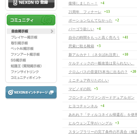
+4
復帰しました～！
+13
21周年 フィナーレ
+2
ポーションなんてなかった
+4
パーゴラ欲しい
+41
自分の時間をもっと高く売ろう
+3
思索に耽る靴箱
+10
新アルカナ！（ネタばれ注意）
ケルティックの一般改造は見られない。
+20
クロムバスの音楽ES本当に出るの？
ミニチュア作りたのしい
+5
マビノギのBL
フロンティアヴァンガードデュアルガン
+4
ヒヨコチャンネル
あれれ？「ティルコネイル帰還石」を使
+3
ヒルウェン工学がハングル