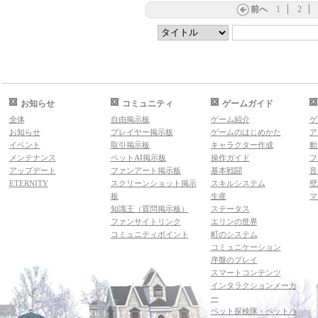
前へ
1
2
お知らせ
コミュニティ
ゲームガイド
全体
自由掲示板
ゲーム紹介
ゲ
お知らせ
プレイヤー掲示板
ゲームのはじめかた
ア
イベント
取引掲示板
キャラクター作成
動
メンテナンス
ペットAI掲示板
操作ガイド
フ
アップデート
ファンアート掲示板
基本戦闘
音
ETERNITY
スクリーンショット掲示
スキルシステム
壁
板
生産
マ
知識王（質問掲示板）
ステータス
ファンサイトリンク
エリンの世界
コミュニティポイント
町のシステム
コミュニケーション
序盤のプレイ
スマートコンテンツ
インタラクションメーカ
ー
ペット探検隊・ペットハ