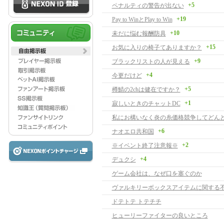
+5
ペナルティの警告が出ない
+19
Pay to WinとPlay to Win
+10
未だに悩む報酬防具
+15
お気に入りの椅子てありますか？
+9
ブラックリストの人が見える
+4
今更だけど
+5
樽鯖の2chは健在ですか？
+1
寂しいときのチャットDC
+6
ナオエロ共和国
+2
※イベント終了注意報※
+4
デュクシ
ゲーム会社は、なぜ口を塞ぐのか
ヴァルキリーボックスアイテムに関する
ドテトテ トテチチ
ヒューリーファイターの良いところ