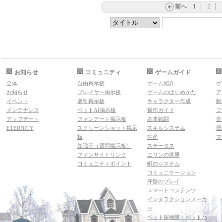
前へ
1
2
お知らせ
コミュニティ
ゲームガイド
全体
自由掲示板
ゲーム紹介
ゲ
お知らせ
プレイヤー掲示板
ゲームのはじめかた
ア
イベント
取引掲示板
キャラクター作成
動
メンテナンス
ペットAI掲示板
操作ガイド
フ
アップデート
ファンアート掲示板
基本戦闘
音
ETERNITY
スクリーンショット掲示
スキルシステム
壁
板
生産
マ
知識王（質問掲示板）
ステータス
ファンサイトリンク
エリンの世界
コミュニティポイント
町のシステム
コミュニケーション
序盤のプレイ
スマートコンテンツ
インタラクションメーカ
ー
ペット探検隊・ペットハ