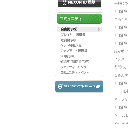
年齢につ
[返
そもそも
[返事
[返事
[返事
誰か助け
インスト
質問>カ
皆さんマ
[返
[返
キャラが
[返
ヽ(｀Д´)
MatroxG