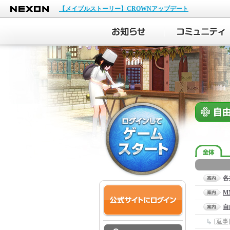
NEXON
【メイプルストーリー】CROWNアップデート
各
M
自
[返