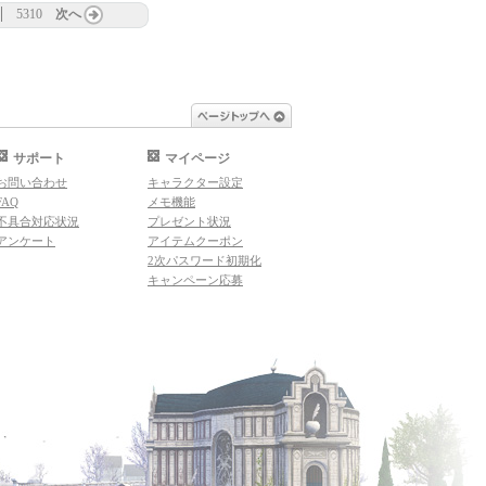
5310
次へ
ページトップへ
サポート
マイページ
お問い合わせ
キャラクター設定
FAQ
メモ機能
不具合対応状況
プレゼント状況
アンケート
アイテムクーポン
2次パスワード初期化
キャンペーン応募