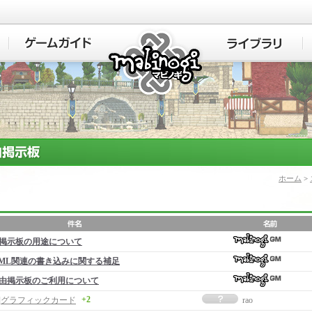
マビノギ
ホーム
>
掲示板の用途について
ML関連の書き込みに関する補足
由掲示板のご利用について
+2
事]グラフィックカード
rao