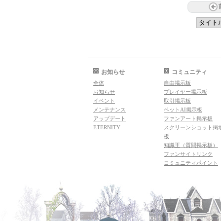
お知らせ
コミュニティ
全体
自由掲示板
お知らせ
プレイヤー掲示板
イベント
取引掲示板
メンテナンス
ペットAI掲示板
アップデート
ファンアート掲示板
ETERNITY
スクリーンショット掲
板
知識王（質問掲示板）
ファンサイトリンク
コミュニティポイント