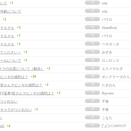
+1
いて
sola
事]年齢について
sola
+2
パウロ
+3
]そもそも
ShamRock
+7
]そもそも
パウロ
+1
]そもそも
ベネゼッタ
+2
てください！
みずき
+5
ールについて
ロンロン２
+2
メラの位置について（解決）
エスメラルダ
+19
ビノギの感想は？
ボンクラーズの１
+1
事]皆さんマビノギの感想は？
たきおん
+3
事][返事]皆さんマビノギの感想は？
Rayvens
つくれない
千珠
+1
事]キャラがつくれない
千珠
ノ
こなた
4x0
+4
[ﾟдﾟ]＜ﾊｺｦｱｲｼﾃ!