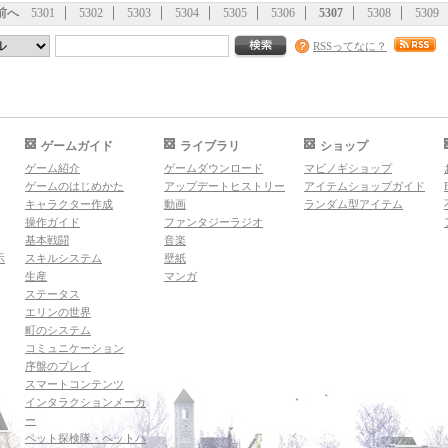
前へ
5301
5302
5303
5304
5305
5306
5307
5308
5309
RSSってなに？
ゲームガイド
ライブラリ
ショップ
ゲーム紹介
ゲームダウンロード
マビノギショップ
ゲームのはじめかた
アップデートヒストリー
アイテムショップガイド
キャラクター作成
動画
ランダム型アイテム
操作ガイド
ファンタジーラジオ
基本戦闘
音楽
示
スキルシステム
壁紙
生産
マンガ
ステータス
エリンの世界
町のシステム
コミュニケーション
序盤のプレイ
スマートコンテンツ
インタラクションメーカ
ー
ペット探検隊・ペットハ