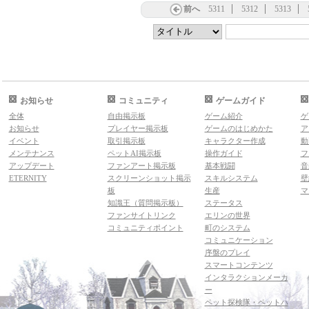
前へ
5311
5312
5313
お知らせ
コミュニティ
ゲームガイド
全体
自由掲示板
ゲーム紹介
ゲ
お知らせ
プレイヤー掲示板
ゲームのはじめかた
ア
イベント
取引掲示板
キャラクター作成
動
メンテナンス
ペットAI掲示板
操作ガイド
フ
アップデート
ファンアート掲示板
基本戦闘
音
ETERNITY
スクリーンショット掲示
スキルシステム
壁
板
生産
マ
知識王（質問掲示板）
ステータス
ファンサイトリンク
エリンの世界
コミュニティポイント
町のシステム
コミュニケーション
序盤のプレイ
スマートコンテンツ
インタラクションメーカ
ー
ペット探検隊・ペットハ