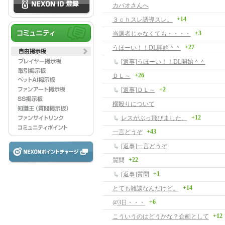
カバオさんへ
+14
３ｃｈスレ誘導スレ。
+3
当選者じゃなくても・・・・
+27
うほーい！！DL開始＾＾
[返事]うほーい！！DL開始＾＾
+26
ＤＬ～
+2
[返事]ＤＬ～
横殴りについて
+12
レスがぶっ飛びました。
+43
一言どうぞ
[返事]一言どうぞ
+22
質問
+1
[返事]質問
+14
とても雑談なんだけど。
+6
@3日・・・
+12
こういうのはどうかな？企画として