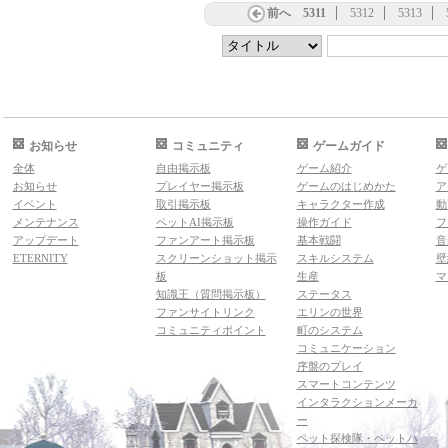
前へ
5311
5312
5313
お知らせ
コミュニティ
ゲームガイド
全体
自由掲示板
ゲーム紹介
ゲ
お知らせ
プレイヤー掲示板
ゲームのはじめかた
ア
イベント
取引掲示板
キャラクター作成
動
メンテナンス
ペットAI掲示板
操作ガイド
フ
アップデート
ファンアート掲示板
基本戦闘
音
ETERNITY
スクリーンショット掲示
スキルシステム
壁
板
生産
マ
知識王（質問掲示板）
ステータス
ファンサイトリンク
エリンの世界
コミュニティポイント
町のシステム
コミュニケーション
序盤のプレイ
スマートコンテンツ
インタラクションメーカ
ー
ペット探検隊・ペットハ