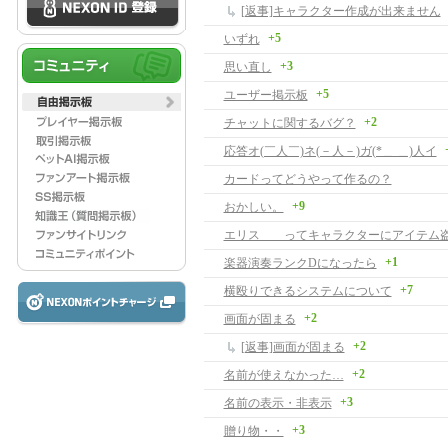
[返事]キャラクター作成が出来ません
+5
いずれ
+3
思い直し
+5
ユーザー掲示板
+2
チャットに関するバグ？
応答オ(￣人￣)ネ(－人－)ガ(*＿ ＿)人イ
カードってどうやって作るの？
+9
おかしい。
エリス ってキャラクターにアイテム
+1
楽器演奏ランクDになったら
+7
横殴りできるシステムについて
+2
画面が固まる
+2
[返事]画面が固まる
+2
名前が使えなかった…
+3
名前の表示・非表示
+3
贈り物・・