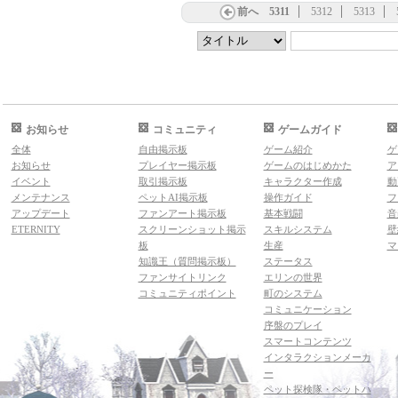
前へ
5311
5312
5313
お知らせ
コミュニティ
ゲームガイド
全体
自由掲示板
ゲーム紹介
ゲ
お知らせ
プレイヤー掲示板
ゲームのはじめかた
ア
イベント
取引掲示板
キャラクター作成
動
メンテナンス
ペットAI掲示板
操作ガイド
フ
アップデート
ファンアート掲示板
基本戦闘
音
ETERNITY
スクリーンショット掲示
スキルシステム
壁
板
生産
マ
知識王（質問掲示板）
ステータス
ファンサイトリンク
エリンの世界
コミュニティポイント
町のシステム
コミュニケーション
序盤のプレイ
スマートコンテンツ
インタラクションメーカ
ー
ペット探検隊・ペットハ