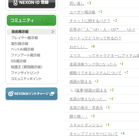
+3
思い直し
+5
ユーザー掲示板
+2
チャットに関するバグ？
応答オ(￣人￣)ネ(－人－)ガ(*＿ ＿)人イ
カードってどうやって作るの？
+9
おかしい。
エリス ってキャラクターにアイテム
+1
楽器演奏ランクDになったら
+7
横殴りできるシステムについて
+2
画面が固まる
+2
[返事]画面が固まる
+2
名前が使えなかった…
+3
名前の表示・非表示
+3
贈り物・・
+1
スキルとダンジョン
+4
キャンプファイヤーについて