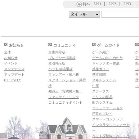
前へ
5291
5292
5293
お知らせ
コミュニティ
ゲームガイド
全体
自由掲示板
ゲーム紹介
ゲ
お知らせ
プレイヤー掲示板
ゲームのはじめかた
ア
イベント
取引掲示板
キャラクター作成
動
メンテナンス
ペットAI掲示板
操作ガイド
フ
アップデート
ファンアート掲示板
基本戦闘
音
ETERNITY
スクリーンショット掲示
スキルシステム
壁
板
生産
マ
知識王（質問掲示板）
ステータス
ファンサイトリンク
エリンの世界
コミュニティポイント
町のシステム
コミュニケーション
序盤のプレイ
スマートコンテンツ
インタラクションメーカ
ー
ペット探検隊・ペットハ