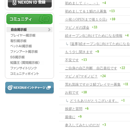
+4
初めまして（－。－）
+13
初めまして＆１鯖の人募集
+10
☆祝☆OPENまで後１０日♪
+33
マビノギの課金
+4
続オープンβに向けてためになる情報
[返事]続オープンβに向けてためにな
+9
もう少し聞きます
+13
不安です
+22
ご自身の自己判断 自己責任です
+24
マビノギ?マギノビ？
+11
荒れ気味ですが２鯖プレイヤー募集
+10
お初です
+1
どうもありがとうございます。
+6
挨拶と質問
+9
最後に
+3
参入してみたいのだが