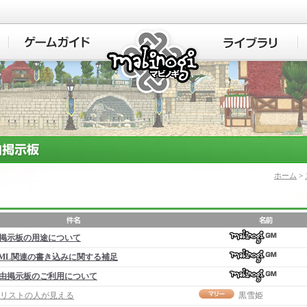
マビノギ
ホーム
>
掲示板の用途について
ML関連の書き込みに関する補足
由掲示板のご利用について
リストの人が見える
黒雪姫