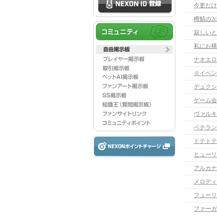
今更だけ
樽鯖の2
寂しいと
ナオエロ
※イベン
デュクシ
ゲーム会
ヴァルキ
ベテラン
ドテトテ
ヒューリ
アルカナ
フューリ
ファーガ