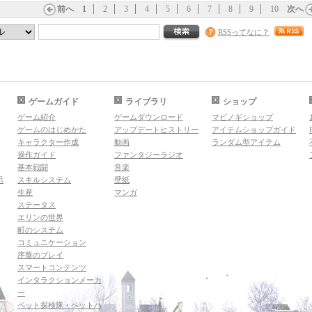
前へ
1
2
3
4
5
6
7
8
9
10
次へ
RSSってなに？
ゲームガイド
ライブラリ
ショップ
ゲーム紹介
ゲームダウンロード
マビノギショップ
ゲームのはじめかた
アップデートヒストリー
アイテムショップガイド
キャラクター作成
動画
ランダム型アイテム
操作ガイド
ファンタジーラジオ
基本戦闘
音楽
示
スキルシステム
壁紙
生産
マンガ
ステータス
エリンの世界
町のシステム
コミュニケーション
序盤のプレイ
スマートコンテンツ
インタラクションメーカ
ー
ペット探検隊・ペットハ