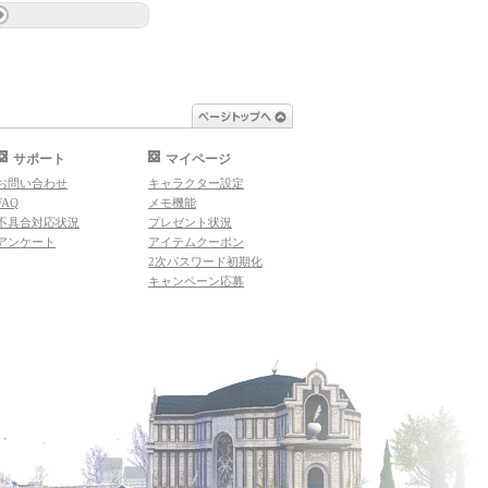
ページトップへ
サポート
マイページ
お問い合わせ
キャラクター設定
FAQ
メモ機能
不具合対応状況
プレゼント状況
アンケート
アイテムクーポン
2次パスワード初期化
キャンペーン応募