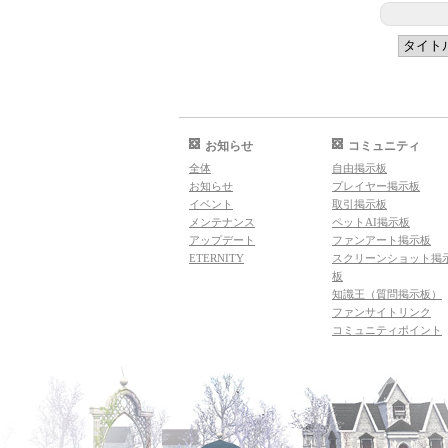
お知らせ
コミュニティ
全体
自由掲示板
お知らせ
プレイヤー掲示板
イベント
取引掲示板
メンテナンス
ペットAI掲示板
アップデート
ファンアート掲示板
ETERNITY
スクリーンショット掲
板
知識王（質問掲示板）
ファンサイトリンク
コミュニティポイント