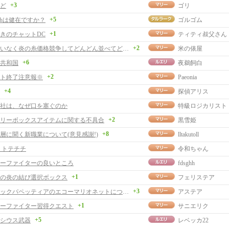
+3
ど
ゴリ
+5
chは健在ですか？
ゴルゴム
+1
きのチャットDC
ティティ叔父さん
+2
私にお構いなく炎の糸価格競争してどんどん並べてどうぞ。
米の俵屋
+6
共和国
夜鵜飼白
+2
ト終了注意報※
Paeonia
+4
探偵アリス
社は、なぜ口を塞ぐのか
特級ロジカリスト
+2
リーボックスアイテムに関する不具合
黒雪姫
+8
層に聞く新職業について(意見感謝!)
lltakutoll
 トテチチ
令和ちゃん
ーファイターの良いところ
fdsghh
+1
の炎の結び選択ボックス
フェリステア
+3
メロディックパペッティアのエコーマリオネットについて
アステア
+1
ーファイター習得クエスト
サニエリク
+5
シウス武器
レベッカ22