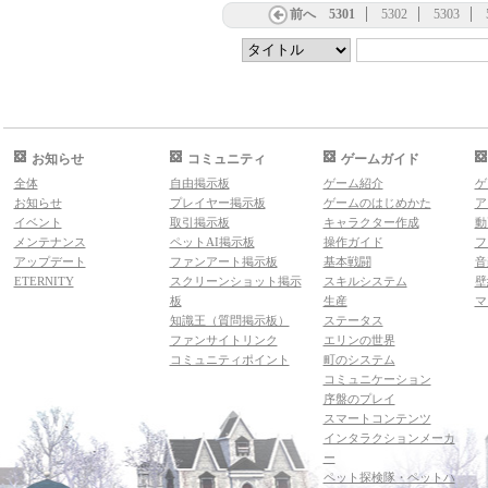
前へ
5301
5302
5303
お知らせ
コミュニティ
ゲームガイド
全体
自由掲示板
ゲーム紹介
ゲ
お知らせ
プレイヤー掲示板
ゲームのはじめかた
ア
イベント
取引掲示板
キャラクター作成
動
メンテナンス
ペットAI掲示板
操作ガイド
フ
アップデート
ファンアート掲示板
基本戦闘
音
ETERNITY
スクリーンショット掲示
スキルシステム
壁
板
生産
マ
知識王（質問掲示板）
ステータス
ファンサイトリンク
エリンの世界
コミュニティポイント
町のシステム
コミュニケーション
序盤のプレイ
スマートコンテンツ
インタラクションメーカ
ー
ペット探検隊・ペットハ