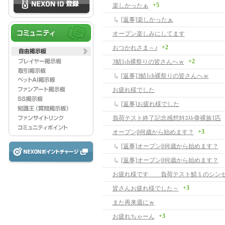
+5
楽しかったぁ
[返事]楽しかったぁ
オープン楽しみにしてます
+2
おつかれさま～♪
+2
3鯖1ch裸祭りの皆さんへｗ
[返事]3鯖1ch裸祭りの皆さんへｗ
お疲れ様でした
[返事]お疲れ様でした
負荷テスト終了記念感想ｶｷｺｽﾚ＠裸族1匹
+3
オープンβ何歳から始めます？
[返事]オープンβ何歳から始めます？
[返事]オープンβ何歳から始めます？
お疲れ様です 負荷テスト鯖１のシン
+3
皆さんお疲れ様でした～
また再来週にｗ
+3
お疲れちゃーん