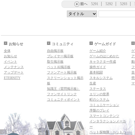
前へ
5291
5292
5293
お知らせ
コミュニティ
ゲームガイド
全体
自由掲示板
ゲーム紹介
ゲ
お知らせ
プレイヤー掲示板
ゲームのはじめかた
ア
イベント
取引掲示板
キャラクター作成
動
メンテナンス
ペットAI掲示板
操作ガイド
フ
アップデート
ファンアート掲示板
基本戦闘
音
ETERNITY
スクリーンショット掲示
スキルシステム
壁
板
生産
マ
知識王（質問掲示板）
ステータス
ファンサイトリンク
エリンの世界
コミュニティポイント
町のシステム
コミュニケーション
序盤のプレイ
スマートコンテンツ
インタラクションメーカ
ー
ペット探検隊・ペットハ