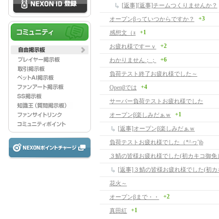
[返事][返事]チームつくりませんか？
+3
オープンβっていつからですか？
+1
感想文（ｪ
+2
お疲れ様ですーｖ
+6
わかりません；；
負荷テスト終了お疲れ様でした～
+4
Openβでは
サーバー負荷テストお疲れ様でした
+1
オープンβ楽しみだぁｗ
[返事]オープンβ楽しみだぁｗ
負荷テストお疲れ様でした（*^ヮ')b
３鯖の皆様お疲れ様でした(初カキコ御免
[返事]３鯖の皆様お疲れ様でした(初
花火～
+2
オープンβまで・・
+1
真田紅