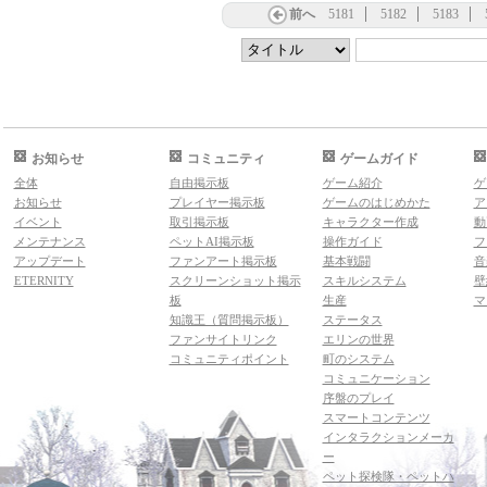
前へ
5181
5182
5183
お知らせ
コミュニティ
ゲームガイド
全体
自由掲示板
ゲーム紹介
ゲ
お知らせ
プレイヤー掲示板
ゲームのはじめかた
ア
イベント
取引掲示板
キャラクター作成
動
メンテナンス
ペットAI掲示板
操作ガイド
フ
アップデート
ファンアート掲示板
基本戦闘
音
ETERNITY
スクリーンショット掲示
スキルシステム
壁
板
生産
マ
知識王（質問掲示板）
ステータス
ファンサイトリンク
エリンの世界
コミュニティポイント
町のシステム
コミュニケーション
序盤のプレイ
スマートコンテンツ
インタラクションメーカ
ー
ペット探検隊・ペットハ