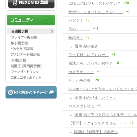
+38
RADEONはフリーズしやすい？
+1
サポートショットのことで・・・
+7
バグ？！
+11
弓の・・・・
+7
敵の強さ
[返事]敵の強さ
+4
弓って難しいですねー。
+6
魔法と弓。どっちがお得？
+4
カメラが・・・
+20
たしか炎の矢
[返事]わかりました＾＾；
+3
ログアウト時に
[返事]ログアウト時のペナルティにつ
+2
【質問】ログインできません・・・
質問は【知識王】掲示板へ