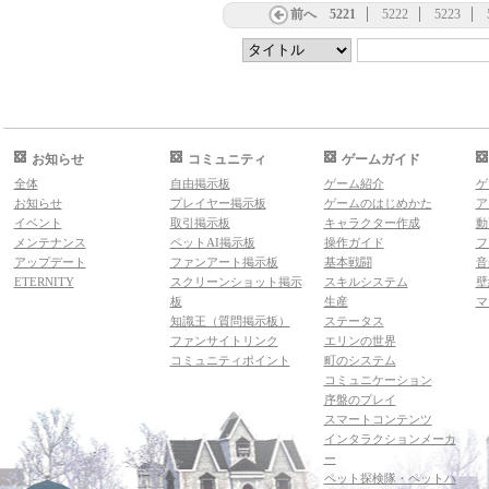
前へ
5221
5222
5223
お知らせ
コミュニティ
ゲームガイド
全体
自由掲示板
ゲーム紹介
ゲ
お知らせ
プレイヤー掲示板
ゲームのはじめかた
ア
イベント
取引掲示板
キャラクター作成
動
メンテナンス
ペットAI掲示板
操作ガイド
フ
アップデート
ファンアート掲示板
基本戦闘
音
ETERNITY
スクリーンショット掲示
スキルシステム
壁
板
生産
マ
知識王（質問掲示板）
ステータス
ファンサイトリンク
エリンの世界
コミュニティポイント
町のシステム
コミュニケーション
序盤のプレイ
スマートコンテンツ
インタラクションメーカ
ー
ペット探検隊・ペットハ