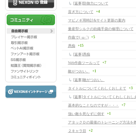
[返事]防御力について
+4
貢ぎ方について
マビノギ用時計&サイト更新の案内
量産型シルクの紡織手袋の修理について
+5
作曲で(･ω･`)
+15
愚痴
[返事]愚痴
+7
Web作曲ツールって
+1
敵がつおい。
[返事]敵がつおい。
+3
タイトルについてくわしくおしえて
[返事]タイトルについてくわしくおし
+7
基本的なことなのですが・・・
+1
強い敵を死なずに倒す
アタックＤの最後のトレーニング方法を
+2
２キャラ目