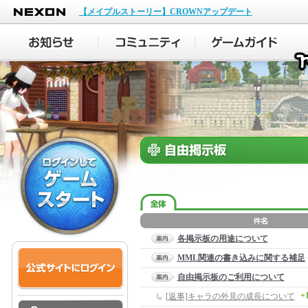
NEXON
【メイプルストーリー】CROWNアップデート
各掲示板の用途について
MML関連の書き込みに関する補足
自由掲示板のご利用について
+
[返事]キャラの外見の成長について