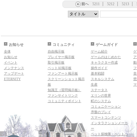
前へ
5211
5212
5213
お知らせ
コミュニティ
ゲームガイド
全体
自由掲示板
ゲーム紹介
ゲ
お知らせ
プレイヤー掲示板
ゲームのはじめかた
ア
イベント
取引掲示板
キャラクター作成
動
メンテナンス
ペットAI掲示板
操作ガイド
フ
アップデート
ファンアート掲示板
基本戦闘
音
ETERNITY
スクリーンショット掲示
スキルシステム
壁
板
生産
マ
知識王（質問掲示板）
ステータス
ファンサイトリンク
エリンの世界
コミュニティポイント
町のシステム
コミュニケーション
序盤のプレイ
スマートコンテンツ
インタラクションメーカ
ー
ペット探検隊・ペットハ