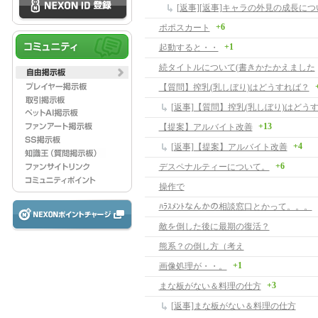
[返事][返事]キャラの外見の成長につ
+6
ポポスカート
+1
起動すると・・
続タイトルについて(書きかたかえました
【質問】搾乳(乳しぼり)はどうすれば？
[返事]【質問】搾乳(乳しぼり)はどう
+13
【提案】アルバイト改善
+4
[返事]【提案】アルバイト改善
+6
デスペナルティーについて。
操作で
ﾊﾗｽﾒﾝﾄなんかの相談窓口とかって。。。
敵を倒した後に最期の復活？
熊系？の倒し方（考え
+1
画像処理が・・。
+3
まな板がない＆料理の仕方
[返事]まな板がない＆料理の仕方