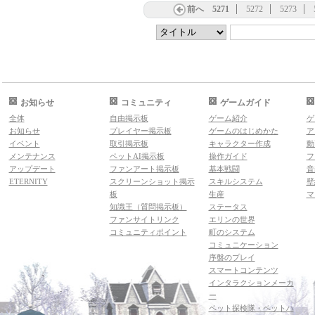
前へ
5271
5272
5273
お知らせ
コミュニティ
ゲームガイド
全体
自由掲示板
ゲーム紹介
ゲ
お知らせ
プレイヤー掲示板
ゲームのはじめかた
ア
イベント
取引掲示板
キャラクター作成
動
メンテナンス
ペットAI掲示板
操作ガイド
フ
アップデート
ファンアート掲示板
基本戦闘
音
ETERNITY
スクリーンショット掲示
スキルシステム
壁
板
生産
マ
知識王（質問掲示板）
ステータス
ファンサイトリンク
エリンの世界
コミュニティポイント
町のシステム
コミュニケーション
序盤のプレイ
スマートコンテンツ
インタラクションメーカ
ー
ペット探検隊・ペットハ