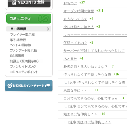
+27
おちつけ
+211
オープン時間の変更
+4
もうなってるで
+2
少しは静かに待とう
+3
何怒ってるの？
サーバーが混雑して入れなかったりして
+4
あと５分
+7
ｵﾚの名前とる人いねぇよな？
+16
待ちきれなくて卒倒しそうな俺
[返事]待ちきれなくて卒倒しそうな俺
+11
あほな事に・・・
+3
自分でもできるのか、心配ですｗｗ
[返事]自分でもできるのか、心配です
+10
始まれば皆仲良し＾＾
[返事]始まれば皆仲良し＾＾