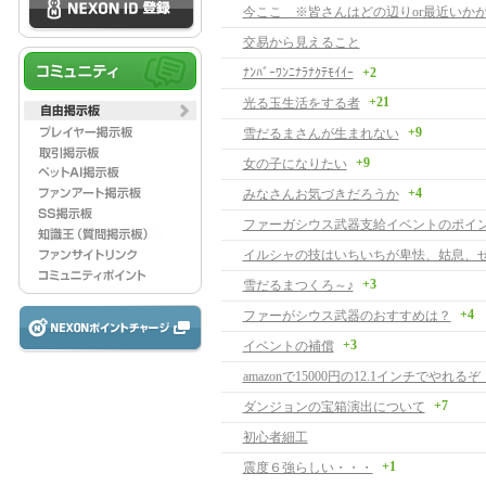
今ここ ※皆さんはどの辺りor最近いか
交易から見えること
ﾅﾝﾊﾞｰﾜﾝﾆﾅﾗﾅｸﾃﾓｲｲｰ
+2
+21
光る玉生活をする者
+9
雪だるまさんが生まれない
+9
女の子になりたい
+4
みなさんお気づきだろうか
イルシャの技はいちいちが卑怯、姑息、
+3
雪だるまつくろ～♪
+4
ファーがシウス武器のおすすめは？
+3
イベントの補償
amazonで15000円の12.1インチでやれるぞ！
+7
ダンジョンの宝箱演出について
初心者細工
+1
震度６強らしい・・・