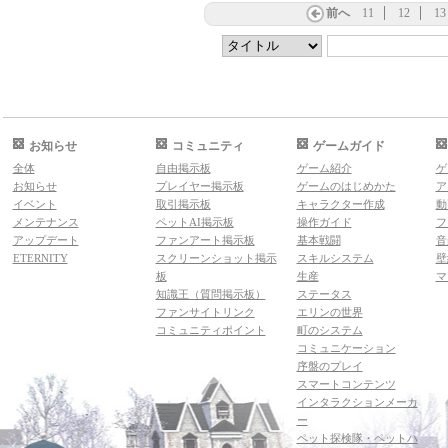
前へ
11
12
13
お知らせ
コミュニティ
ゲームガイド
全体
自由掲示板
ゲーム紹介
ゲ
お知らせ
プレイヤー掲示板
ゲームのはじめかた
ア
イベント
取引掲示板
キャラクター作成
動
メンテナンス
ペットAI掲示板
操作ガイド
フ
アップデート
ファンアート掲示板
基本戦闘
音
ETERNITY
スクリーンショット掲示
スキルシステム
壁
板
生産
マ
知識王（質問掲示板）
ステータス
ファンサイトリンク
エリンの世界
コミュニティポイント
町のシステム
コミュニケーション
序盤のプレイ
スマートコンテンツ
インタラクションメーカ
ー
ペット探検隊・ペットハ