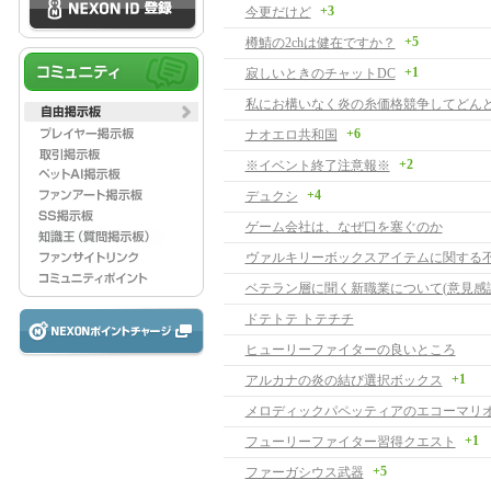
+3
今更だけど
+5
樽鯖の2chは健在ですか？
+1
寂しいときのチャットDC
+6
ナオエロ共和国
+2
※イベント終了注意報※
+4
デュクシ
ゲーム会社は、なぜ口を塞ぐのか
ヴァルキリーボックスアイテムに関する
ベテラン層に聞く新職業について(意見感謝
ドテトテ トテチチ
ヒューリーファイターの良いところ
+1
アルカナの炎の結び選択ボックス
+1
フューリーファイター習得クエスト
+5
ファーガシウス武器