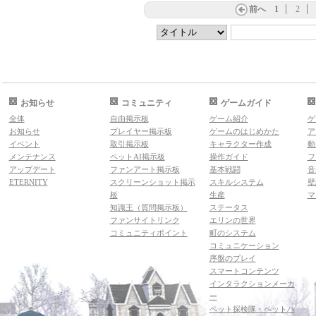
前へ
1
2
お知らせ
コミュニティ
ゲームガイド
全体
自由掲示板
ゲーム紹介
ゲ
お知らせ
プレイヤー掲示板
ゲームのはじめかた
ア
イベント
取引掲示板
キャラクター作成
動
メンテナンス
ペットAI掲示板
操作ガイド
フ
アップデート
ファンアート掲示板
基本戦闘
音
ETERNITY
スクリーンショット掲示
スキルシステム
壁
板
生産
マ
知識王（質問掲示板）
ステータス
ファンサイトリンク
エリンの世界
コミュニティポイント
町のシステム
コミュニケーション
序盤のプレイ
スマートコンテンツ
インタラクションメーカ
ー
ペット探検隊・ペットハ