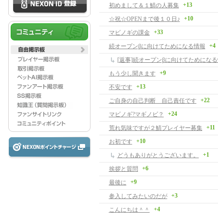
+13
初めまして＆１鯖の人募集
+10
☆祝☆OPENまで後１０日♪
+33
マビノギの課金
+4
続オープンβに向けてためになる情報
[返事]続オープンβに向けてためにな
+9
もう少し聞きます
+13
不安です
+22
ご自身の自己判断 自己責任です
+24
マビノギ?マギノビ？
+11
荒れ気味ですが２鯖プレイヤー募集
+10
お初です
+1
どうもありがとうございます。
+6
挨拶と質問
+9
最後に
+3
参入してみたいのだが
+4
こんにちは＾＾