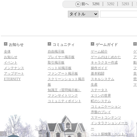
前へ
5291
5292
5293
お知らせ
コミュニティ
ゲームガイド
全体
自由掲示板
ゲーム紹介
ゲ
お知らせ
プレイヤー掲示板
ゲームのはじめかた
ア
イベント
取引掲示板
キャラクター作成
動
メンテナンス
ペットAI掲示板
操作ガイド
フ
アップデート
ファンアート掲示板
基本戦闘
音
ETERNITY
スクリーンショット掲示
スキルシステム
壁
板
生産
マ
知識王（質問掲示板）
ステータス
ファンサイトリンク
エリンの世界
コミュニティポイント
町のシステム
コミュニケーション
序盤のプレイ
スマートコンテンツ
インタラクションメーカ
ー
ペット探検隊・ペットハ