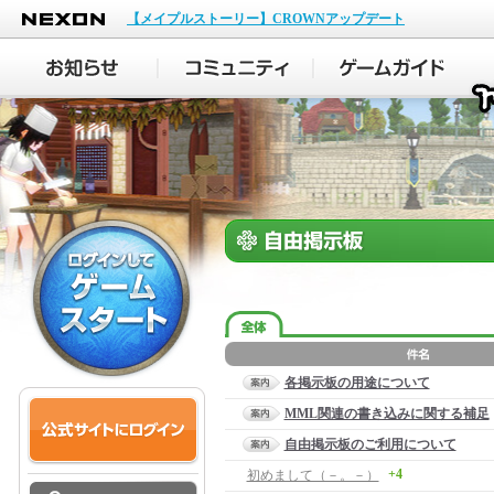
NEXON
【メイプルストーリー】CROWNアップデート
各掲示板の用途について
MML関連の書き込みに関する補足
自由掲示板のご利用について
+4
初めまして（－。－）