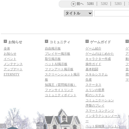
前へ
5281
5282
5283
お知らせ
コミュニティ
ゲームガイド
全体
自由掲示板
ゲーム紹介
ゲ
お知らせ
プレイヤー掲示板
ゲームのはじめかた
ア
イベント
取引掲示板
キャラクター作成
動
メンテナンス
ペットAI掲示板
操作ガイド
フ
アップデート
ファンアート掲示板
基本戦闘
音
ETERNITY
スクリーンショット掲示
スキルシステム
壁
板
生産
マ
知識王（質問掲示板）
ステータス
ファンサイトリンク
エリンの世界
コミュニティポイント
町のシステム
コミュニケーション
序盤のプレイ
スマートコンテンツ
インタラクションメーカ
ー
ペット探検隊・ペットハ