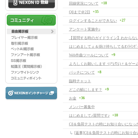
+18
回線状況について
+35
Oβまで＠2日
+27
ログインすることができない
アンケート実施中♪
はじめましてぇ＆掛け持ちしてるｵﾝﾗｲﾝｹﾞ
+9
Web作曲ツールについて
+8
パッチについて
臨時チャット
+9
どこの鯖にします？
+36
お金
メンバー募集中
+10
はじめまして♪質問です♪